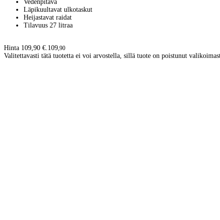
Vedenpitävä
Läpikuultavat ulkotaskut
Heijastavat raidat
Tilavuus 27 litraa
Hinta 109,90 €.
109
,
90
Valitettavasti tätä tuotetta ei voi arvostella, sillä tuote on poistunut valikoimas