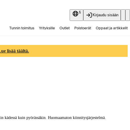
fi
Kirjaudu sisään
Tunnin toimitus
Yrityksille
Outlet
Poistoerät
Oppaat ja artikkelit
Vaihtokauppa
Palvelut
Ajankohtaista
e lisää täältä.
niin kädessä kuin pyörässäkin. Huomaamaton kiinnitysjärjestelmä.