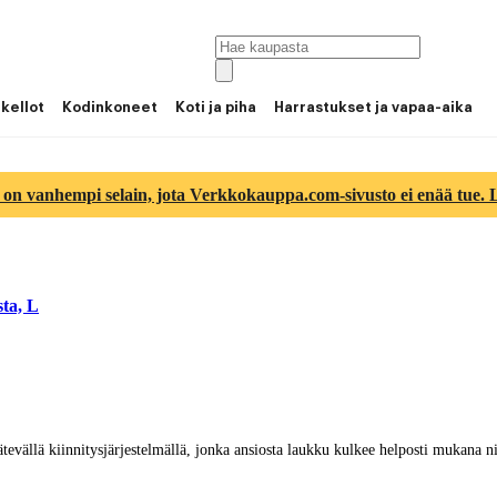
 kellot
Kodinkoneet
Koti ja piha
Harrastukset ja vapaa-aika
 on vanhempi selain, jota Verkkokauppa.com-sivusto ei enää tue. Lu
ta, L
ätevällä kiinnitysjärjestelmällä, jonka ansiosta laukku kulkee helposti mukana 