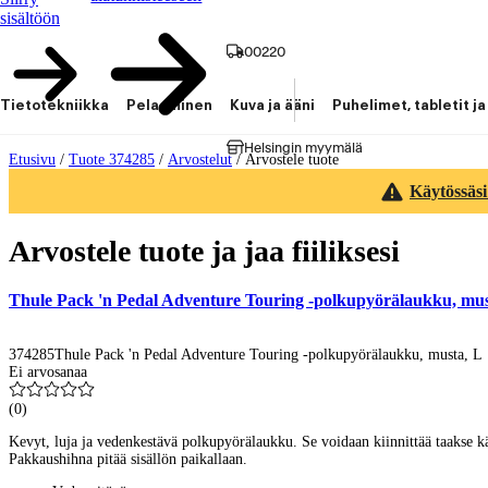
sisältöön
00220
Tietotekniikka
Pelaaminen
Kuva ja ääni
Puhelimet, tabletit ja
Helsingin myymälä
Etusivu
/
Tuote 374285
/
Arvostelut
/
Arvostele tuote
Käytössäsi
Arvostele tuote ja jaa fiiliksesi
Thule Pack 'n Pedal Adventure Touring -polkupyörälaukku, mus
374285
Thule Pack 'n Pedal Adventure Touring -polkupyörälaukku, musta, L
Ei arvosanaa
(
0
)
Kevyt, luja ja vedenkestävä polkupyörälaukku. Se voidaan kiinnittää taakse k
Pakkaushihna pitää sisällön paikallaan.