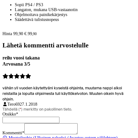
Sopii PS4 / PS3
Langaton, mukana USB-vastaanotin
Ohjelmoitava painikekärjestys
Säädettävä tulistusnopeus
Hinta 99,90 €.
99
,
90
Lähetä kommentti arvostelulle
reilu vuosi takana
Arvosana 3/5
vähän yli vuoden käytettyäni kyseistä ohjainta, muutama nappi alkoi
reistailla ja lopulta ohjaimesta tuli käyttökelvoton. Muuten oikein hyvä
ohjain.
Tero69
27.1.2018
Tähdellä (
*
) merkitty on pakollinen tieto.
Otsikko
*
Kommentti
*
Muotoiluohje
(Ulkoinen palvelu) (Avautuu uuteen välilehteen)