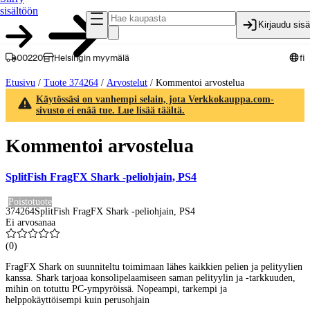
sisältöön
Kirjaudu sis
00220
Helsingin myymälä
fi
Etusivu
/
Tuote 374264
/
Arvostelut
/
Kommentoi arvostelua
Käytössäsi on vanhempi selain, jota Verkkokauppa.com-
sivusto ei enää tue. Lue lisää täältä.
Kommentoi arvostelua
SplitFish FragFX Shark -peliohjain, PS4
Poistotuote
374264
SplitFish FragFX Shark -peliohjain, PS4
Ei arvosanaa
(
0
)
FragFX Shark on suunniteltu toimimaan lähes kaikkien pelien ja pelityylien
kanssa. Shark tarjoaa konsolipelaamiseen saman pelityylin ja -tarkkuuden,
mihin on totuttu PC-ympyröissä. Nopeampi, tarkempi ja
helppokäyttöisempi kuin perusohjain