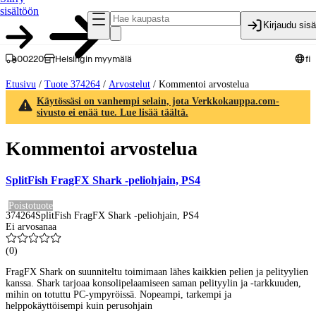
sisältöön
Kirjaudu sis
00220
Helsingin myymälä
fi
Etusivu
/
Tuote 374264
/
Arvostelut
/
Kommentoi arvostelua
Käytössäsi on vanhempi selain, jota Verkkokauppa.com-
sivusto ei enää tue. Lue lisää täältä.
Kommentoi arvostelua
SplitFish FragFX Shark -peliohjain, PS4
Poistotuote
374264
SplitFish FragFX Shark -peliohjain, PS4
Ei arvosanaa
(
0
)
FragFX Shark on suunniteltu toimimaan lähes kaikkien pelien ja pelityylien
kanssa. Shark tarjoaa konsolipelaamiseen saman pelityylin ja -tarkkuuden,
mihin on totuttu PC-ympyröissä. Nopeampi, tarkempi ja
helppokäyttöisempi kuin perusohjain