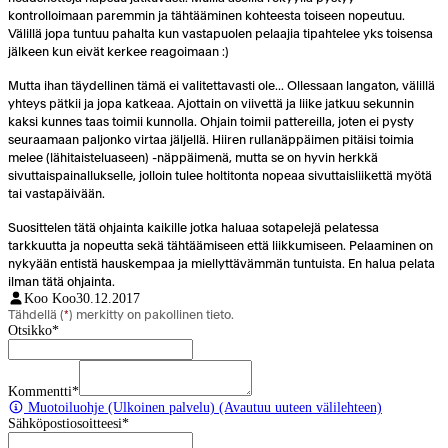
kontrolloimaan paremmin ja tähtääminen kohteesta toiseen nopeutuu.
Välillä jopa tuntuu pahalta kun vastapuolen pelaajia tipahtelee yks toisensa
jälkeen kun eivät kerkee reagoimaan :)
Mutta ihan täydellinen tämä ei valitettavasti ole... Ollessaan langaton, välillä
yhteys pätkii ja jopa katkeaa. Ajottain on viivettä ja liike jatkuu sekunnin
kaksi kunnes taas toimii kunnolla. Ohjain toimii pattereilla, joten ei pysty
seuraamaan paljonko virtaa jäljellä. Hiiren rullanäppäimen pitäisi toimia
melee (lähitaisteluaseen) -näppäimenä, mutta se on hyvin herkkä
sivuttaispainallukselle, jolloin tulee holtitonta nopeaa sivuttaisliikettä myötä
tai vastapäivään.
Suosittelen tätä ohjainta kaikille jotka haluaa sotapelejä pelatessa
tarkkuutta ja nopeutta sekä tähtäämiseen että liikkumiseen. Pelaaminen on
nykyään entistä hauskempaa ja miellyttävämmän tuntuista. En halua pelata
ilman tätä ohjainta.
Koo Koo
30.12.2017
Tähdellä (
*
) merkitty on pakollinen tieto.
Otsikko
*
Kommentti
*
Muotoiluohje
(Ulkoinen palvelu) (Avautuu uuteen välilehteen)
Sähköpostiosoitteesi
*