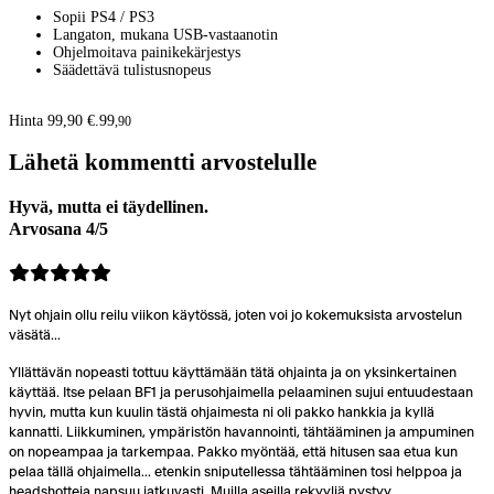
Sopii PS4 / PS3
Langaton, mukana USB-vastaanotin
Ohjelmoitava painikekärjestys
Säädettävä tulistusnopeus
Hinta 99,90 €.
99
,
90
Lähetä kommentti arvostelulle
Hyvä, mutta ei täydellinen.
Arvosana 4/5
Nyt ohjain ollu reilu viikon käytössä, joten voi jo kokemuksista arvostelun
väsätä...
Yllättävän nopeasti tottuu käyttämään tätä ohjainta ja on yksinkertainen
käyttää. Itse pelaan BF1 ja perusohjaimella pelaaminen sujui entuudestaan
hyvin, mutta kun kuulin tästä ohjaimesta ni oli pakko hankkia ja kyllä
kannatti. Liikkuminen, ympäristön havannointi, tähtääminen ja ampuminen
on nopeampaa ja tarkempaa. Pakko myöntää, että hitusen saa etua kun
pelaa tällä ohjaimella... etenkin sniputellessa tähtääminen tosi helppoa ja
headshotteja napsuu jatkuvasti. Muilla aseilla rekyyliä pystyy