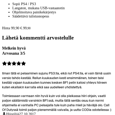
Sopii PS4 / PS3
Langaton, mukana USB-vastaanotin
Ohjelmoitava painikekärjestys
Säädettävä tulistusnopeus
Hinta 99,90 €.
99
,
90
Lähetä kommentti arvostelulle
Melkein hyvä
Arvosana 3/5
Ilman tätä ei pelaaminen sujunu PS3:lla, eikä nyt PS4:lla, ei vain tämä uusin
versio tahdo kestää. Reilun kuukauden kesti ensimmäinen, toinen taisi
kestää vajaan kuukauden kunnes kesken BF1 pelin katosi yhteys hiireen
kuten ekallakin kerralla eikä saa uudelleen yhdistettyä.
Toimiessaan varmaan niin hyvä kuin voi olla pleikassa hiiri ohjain, vaatii
paljon säätämistä varsinkin BF1:ssä, mutta tällä sentäs osuu kun normi
ohjaimella ei vanhalla PC pelaajalla tule kuin paha mieli ja häviäjä olo. Call
Of Dutyssä toimii paljon pienemmällä vaivalla, ja uutta CODia odotellessa :)
Hiireilijä
27.10.2017