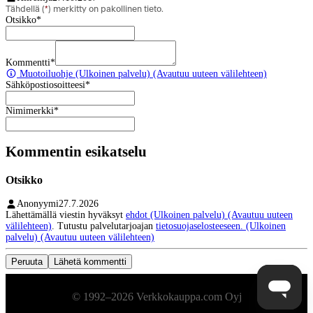
Tähdellä (
*
) merkitty on pakollinen tieto.
Otsikko
*
Kommentti
*
Muotoiluohje
(Ulkoinen palvelu) (Avautuu uuteen välilehteen)
Sähköpostiosoitteesi
*
Nimimerkki
*
Kommentin esikatselu
Otsikko
Anonyymi
27.7.2026
Lähettämällä viestin hyväksyt
ehdot
(Ulkoinen palvelu) (Avautuu uuteen
välilehteen)
. Tutustu palvelutarjoajan
tietosuojaselosteeseen.
(Ulkoinen
palvelu) (Avautuu uuteen välilehteen)
Peruuta
Lähetä kommentti
Alatunniste
© 1992–2026 Verkkokauppa.com Oyj