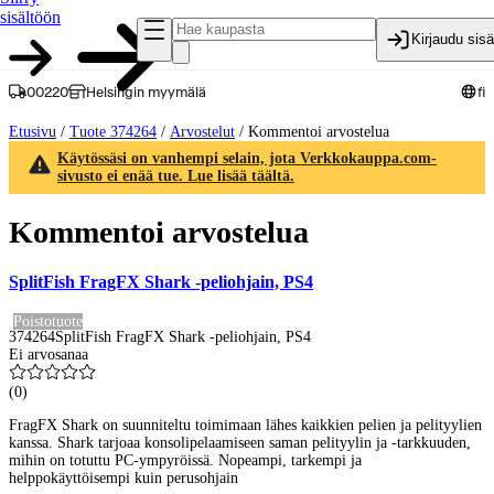
sisältöön
Kirjaudu sis
00220
Helsingin myymälä
fi
Etusivu
/
Tuote 374264
/
Arvostelut
/
Kommentoi arvostelua
Käytössäsi on vanhempi selain, jota Verkkokauppa.com-
sivusto ei enää tue. Lue lisää täältä.
Kommentoi arvostelua
SplitFish FragFX Shark -peliohjain, PS4
Poistotuote
374264
SplitFish FragFX Shark -peliohjain, PS4
Ei arvosanaa
(
0
)
FragFX Shark on suunniteltu toimimaan lähes kaikkien pelien ja pelityylien
kanssa. Shark tarjoaa konsolipelaamiseen saman pelityylin ja -tarkkuuden,
mihin on totuttu PC-ympyröissä. Nopeampi, tarkempi ja
helppokäyttöisempi kuin perusohjain