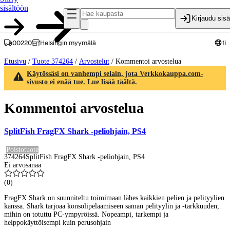
sisältöön
Kirjaudu sis
00220
Helsingin myymälä
fi
Etusivu
/
Tuote 374264
/
Arvostelut
/
Kommentoi arvostelua
Käytössäsi on vanhempi selain, jota Verkkokauppa.com-
sivusto ei enää tue. Lue lisää täältä.
Kommentoi arvostelua
SplitFish FragFX Shark -peliohjain, PS4
Poistotuote
374264
SplitFish FragFX Shark -peliohjain, PS4
Ei arvosanaa
(
0
)
FragFX Shark on suunniteltu toimimaan lähes kaikkien pelien ja pelityylien
kanssa. Shark tarjoaa konsolipelaamiseen saman pelityylin ja -tarkkuuden,
mihin on totuttu PC-ympyröissä. Nopeampi, tarkempi ja
helppokäyttöisempi kuin perusohjain