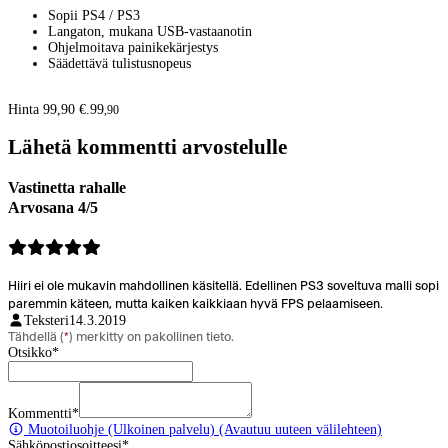
Sopii PS4 / PS3
Langaton, mukana USB-vastaanotin
Ohjelmoitava painikekärjestys
Säädettävä tulistusnopeus
Hinta 99,90 €.
99
,
90
Lähetä kommentti arvostelulle
Vastinetta rahalle
Arvosana 4/5
Hiiri ei ole mukavin mahdollinen käsitellä. Edellinen PS3 soveltuva malli sopi
paremmin käteen, mutta kaiken kaikkiaan hyvä FPS pelaamiseen.
Teksteri
14.3.2019
Tähdellä (
*
) merkitty on pakollinen tieto.
Otsikko
*
Kommentti
*
Muotoiluohje
(Ulkoinen palvelu) (Avautuu uuteen välilehteen)
Sähköpostiosoitteesi
*