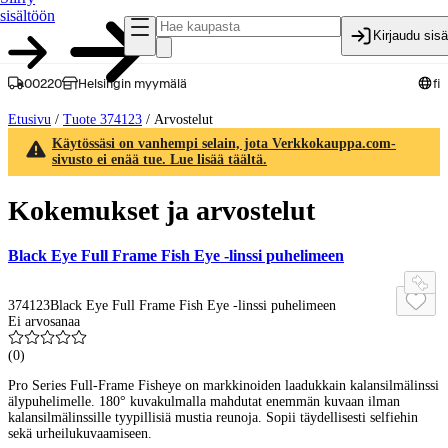
sisältöön
Kirjaudu sis
00220
Helsingin myymälä
fi
Etusivu
/
Tuote 374123
/
Arvostelut
Käytössäsi on vanhempi selain, jota Verkkokauppa.com-
sivusto ei enää tue. Lue lisää täältä.
Kokemukset ja arvostelut
Black Eye Full Frame Fish Eye -linssi puhelimeen
374123
Black Eye Full Frame Fish Eye -linssi puhelimeen
Ei arvosanaa
(
0
)
Pro Series Full-Frame Fisheye on markkinoiden laadukkain kalansilmälinssi
älypuhelimelle. 180° kuvakulmalla mahdutat enemmän kuvaan ilman
kalansilmälinssille tyypillisiä mustia reunoja. Sopii täydellisesti selfiehin
sekä urheilukuvaamiseen.