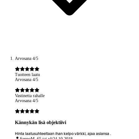
Arvosana 4/5
Tuotteen laatu
Arvosana 4/5
Vastinetta rahalle
Arvosana 4/5
Kännykän lisä objektiivi
Hinta laatusuhteeltaan ihan kelpo värkki, ajaa asiansa .
Seppo
M, 65 tai yli
24.10.2018