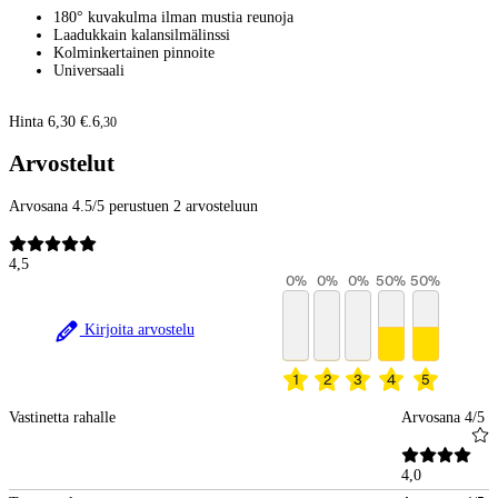
180° kuvakulma ilman mustia reunoja
Laadukkain kalansilmälinssi
Kolminkertainen pinnoite
Universaali
Hinta 6,30 €.
6
,
30
Arvostelut
Arvosana 4.5/5 perustuen 2 arvosteluun
4,5
0
%
0
%
0
%
50
%
50
%
Kirjoita arvostelu
1
2
3
4
5
Vastinetta rahalle
Arvosana 4/5
4,0