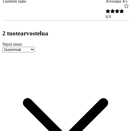
Tuotteen laatu
Arvosana 4/5
4,0
2 tuotearvostelua
Näytä ensin: