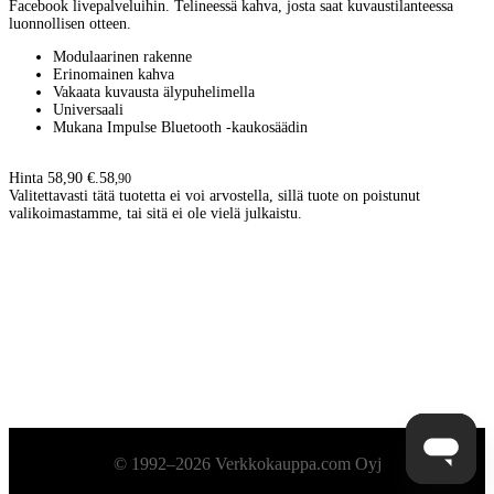
Facebook livepalveluihin. Telineessä kahva, josta saat kuvaustilanteessa
luonnollisen otteen.
Modulaarinen rakenne
Erinomainen kahva
Vakaata kuvausta älypuhelimella
Universaali
Mukana Impulse Bluetooth -kaukosäädin
Hinta 58,90 €.
58
,
90
Valitettavasti tätä tuotetta ei voi arvostella, sillä tuote on poistunut
valikoimastamme, tai sitä ei ole vielä julkaistu.
Alatunniste
© 1992–2026 Verkkokauppa.com Oyj