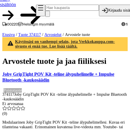
sisältöön
Kirjaudu sis
00220
Helsingin myymälä
fi
Etusivu
/
Tuote 374117
/
Arvostelut
/
Arvostele tuote
Käytössäsi on vanhempi selain, jota Verkkokauppa.com-
sivusto ei enää tue. Lue lisää täältä.
Arvostele tuote ja jaa fiiliksesi
Joby GripTight POV Kit -teline älypuhelimelle + Impulse
Bluetooth -kaukosäädin
Poistotuote
374117
Joby GripTight POV Kit -teline älypuhelimelle + Impulse Bluetooth
-kaukosäädin
Ei arvosanaa
(
0
)
Modulaarinen Joby GripTight POV Kit -teline älypuhelimellesi. Kuvaa eri
tilanteissa vakaasti. Erinomainen kuvatessa live-videota mm. Youtube- tai