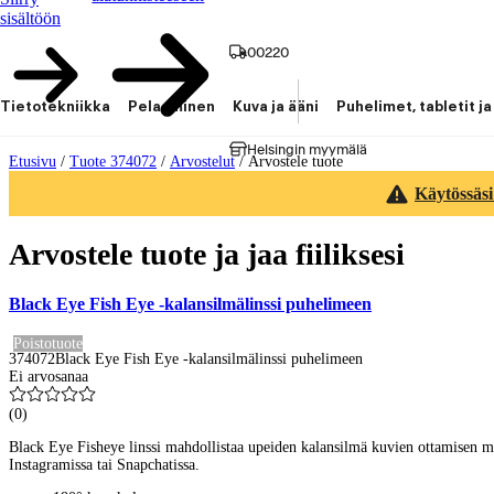
sisältöön
00220
Tietotekniikka
Pelaaminen
Kuva ja ääni
Puhelimet, tabletit ja
Helsingin myymälä
Etusivu
/
Tuote 374072
/
Arvostelut
/
Arvostele tuote
Käytössäsi
Arvostele tuote ja jaa fiiliksesi
Black Eye Fish Eye -kalansilmälinssi puhelimeen
Poistotuote
374072
Black Eye Fish Eye -kalansilmälinssi puhelimeen
Ei arvosanaa
(
0
)
Black Eye Fisheye linssi mahdollistaa upeiden kalansilmä kuvien ottamisen mill
Instagramissa tai Snapchatissa.