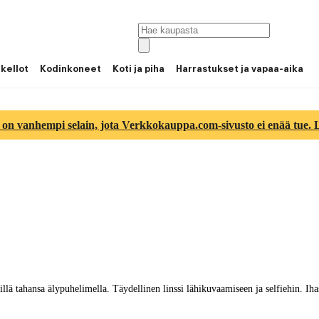
 kellot
Kodinkoneet
Koti ja piha
Harrastukset ja vapaa-aika
 on vanhempi selain, jota Verkkokauppa.com-sivusto ei enää tue. Lu
ä tahansa älypuhelimella. Täydellinen linssi lähikuvaamiseen ja selfiehin. Ihas