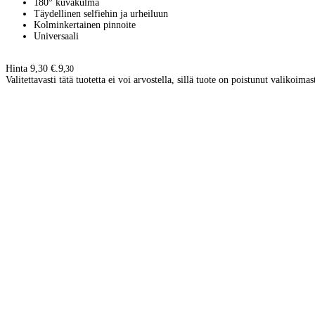
180° kuvakulma
Täydellinen selfiehin ja urheiluun
Kolminkertainen pinnoite
Universaali
Hinta 9,30 €.
9
,
30
Valitettavasti tätä tuotetta ei voi arvostella, sillä tuote on poistunut valikoimas