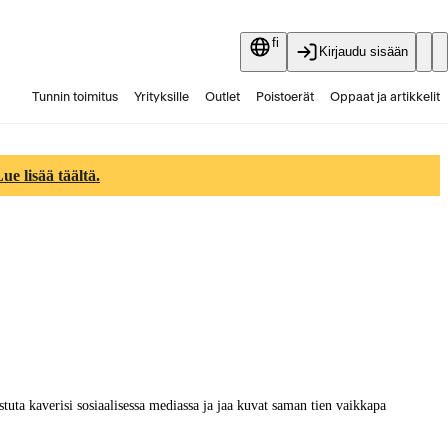
fi
Kirjaudu sisään
Tunnin toimitus
Yrityksille
Outlet
Poistoerät
Oppaat ja artikkelit
Vaihtokauppa
Palvelut
Ajankohtaista
e lisää täältä.
tuta kaverisi sosiaalisessa mediassa ja jaa kuvat saman tien vaikkapa