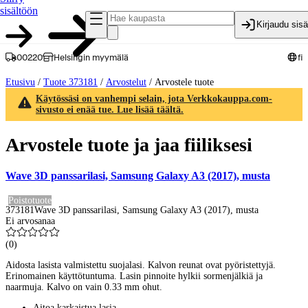
sisältöön
Kirjaudu sis
00220
Helsingin myymälä
fi
Etusivu
/
Tuote 373181
/
Arvostelut
/
Arvostele tuote
Käytössäsi on vanhempi selain, jota Verkkokauppa.com-
sivusto ei enää tue. Lue lisää täältä.
Arvostele tuote ja jaa fiiliksesi
Wave 3D panssarilasi, Samsung Galaxy A3 (2017), musta
Poistotuote
373181
Wave 3D panssarilasi, Samsung Galaxy A3 (2017), musta
Ei arvosanaa
(
0
)
Aidosta lasista valmistettu suojalasi. Kalvon reunat ovat pyöristettyjä.
Erinomainen käyttötuntuma. Lasin pinnoite hylkii sormenjälkiä ja
naarmuja. Kalvo on vain 0.33 mm ohut.
Aitoa karkaistua lasia