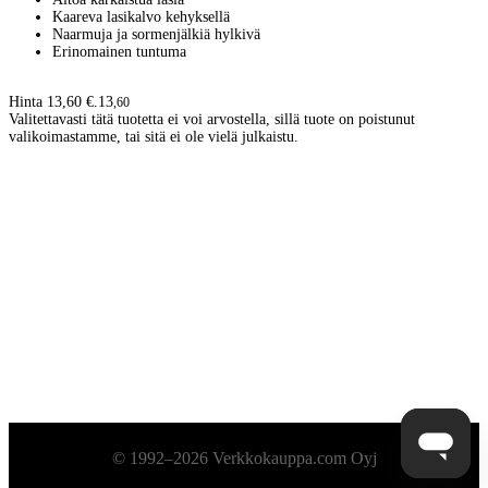
Kaareva lasikalvo kehyksellä
Naarmuja ja sormenjälkiä hylkivä
Erinomainen tuntuma
Hinta 13,60 €.
13
,
60
Valitettavasti tätä tuotetta ei voi arvostella, sillä tuote on poistunut
valikoimastamme, tai sitä ei ole vielä julkaistu.
Alatunniste
© 1992–2026 Verkkokauppa.com Oyj