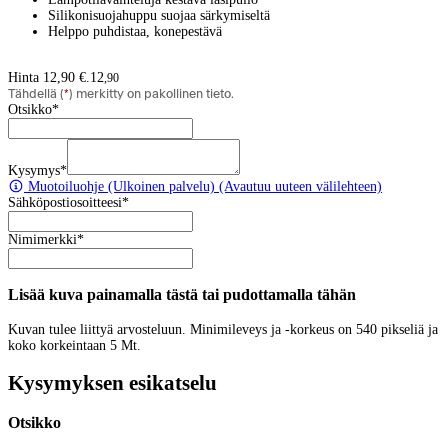
Silikonisuojahuppu suojaa särkymiseltä
Helppo puhdistaa, konepestävä
Hinta 12,90 €.
12
,
90
Tähdellä (
*
) merkitty on pakollinen tieto.
Otsikko
*
Kysymys
*
Muotoiluohje
(Ulkoinen palvelu) (Avautuu uuteen välilehteen)
Sähköpostiosoitteesi
*
Nimimerkki
*
Lisää kuva painamalla tästä tai pudottamalla tähän
Kuvan tulee liittyä arvosteluun. Minimileveys ja -korkeus on 540 pikseliä ja
koko korkeintaan 5 Mt.
Kysymyksen esikatselu
Otsikko