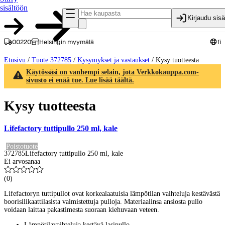
sisältöön
Kirjaudu sis
00220
Helsingin myymälä
fi
Etusivu
/
Tuote 372785
/
Kysymykset ja vastaukset
/
Kysy tuotteesta
Käytössäsi on vanhempi selain, jota Verkkokauppa.com-
sivusto ei enää tue. Lue lisää täältä.
Kysy tuotteesta
Lifefactory tuttipullo 250 ml, kale
Poistotuote
372785
Lifefactory tuttipullo 250 ml, kale
Ei arvosanaa
(
0
)
Lifefactoryn tuttipullot ovat korkealaatuisia lämpötilan vaihteluja kestävästä
boorisilikaattilasista valmistettuja pulloja. Materiaalinsa ansiosta pullo
voidaan laittaa pakastimesta suoraan kiehuvaan veteen.
Lämpötilavaihteluja kestävä lasipullo