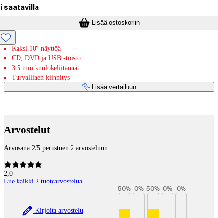
i saatavilla
Lisää ostoskoriin
Kaksi 10" näyttöä
CD, DVD ja USB -toisto
3.5 mm kuulokeliitännät
Turvallinen kiinnitys
Lisää vertailuun
Maksupalvelut
Arvostelut
Arvosana 2/5 perustuen 2 arvosteluun
2,0
Lue kaikki 2 tuotearvostelua
50
%
0
%
50
%
0
%
0
%
Kirjoita arvostelu