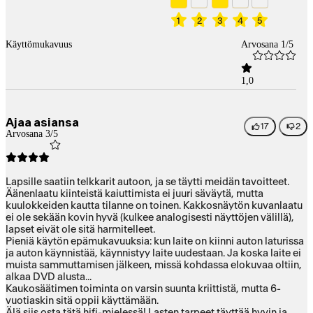
1
2
3
4
5
Käyttömukavuus
Arvosana 1/5
1,0
Ajaa asiansa
17
2
Arvosana 3/5
Lapsille saatiin telkkarit autoon, ja se täytti meidän tavoitteet.
Äänenlaatu kiinteistä kaiuttimista ei juuri säväytä, mutta
kuulokkeiden kautta tilanne on toinen. Kakkosnäytön kuvanlaatu
ei ole sekään kovin hyvä (kulkee analogisesti näyttöjen välillä),
lapset eivät ole sitä harmitelleet.
Pieniä käytön epämukavuuksia: kun laite on kiinni auton laturissa
ja auton käynnistää, käynnistyy laite uudestaan. Ja koska laite ei
muista sammuttamisen jälkeen, missä kohdassa elokuvaa oltiin,
alkaa DVD alusta...
Kaukosäätimen toiminta on varsin suunta kriittistä, mutta 6-
vuotiaskin sitä oppii käyttämään.
Älä siis osta tätä hifi-mielessä! Lasten tarpeet täyttää hyvin ja