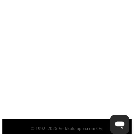
Alatunniste
© 1992–2026 Verkkokauppa.com Oyj