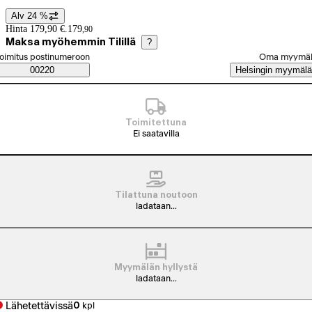
Alv 24 %
Hintatiedot
Hinta 179,90 €.
179
,
90
Maksa myöhemmin Tilillä
?
alitse tilaustapa
oimitus postinumeroon
Oma myymä
Saatavuustiedot
00220
Helsingin myymälä
Toimitettuna
Ei saatavilla
Tilattuna noutoon
ladataan...
Myymälän hyllystä
ladataan...
Lähetettävissä
0
kpl