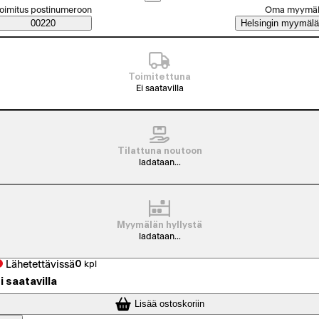
alitse tilaustapa
oimitus postinumeroon
Oma myymä
Saatavuustiedot
00220
Helsingin myymälä
Toimitettuna
Ei saatavilla
Tilattuna noutoon
ladataan...
Myymälän hyllystä
ladataan...
Lähetettävissä
0
kpl
i saatavilla
Lisää ostoskoriin