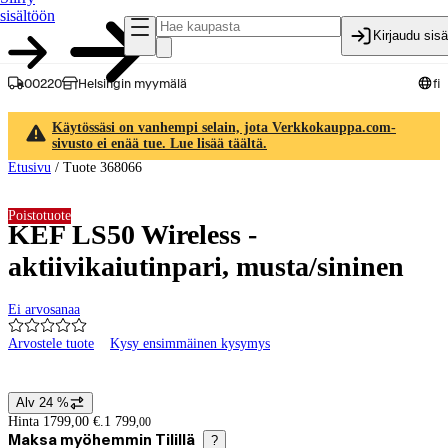
sisältöön
Kirjaudu sis
00220
Helsingin myymälä
fi
Käytössäsi on vanhempi selain, jota Verkkokauppa.com-
sivusto ei enää tue. Lue lisää täältä.
Etusivu
/
Tuote 368066
Poistotuote
KEF LS50 Wireless -
aktiivikaiutinpari, musta/sininen
Ei arvosanaa
Arvostele tuote
Kysy ensimmäinen kysymys
Tuotteen kuvat ja videot
Alv 24 %
Hintatiedot
Hinta 1799,00 €.
1 799
,
00
Maksa myöhemmin Tilillä
?