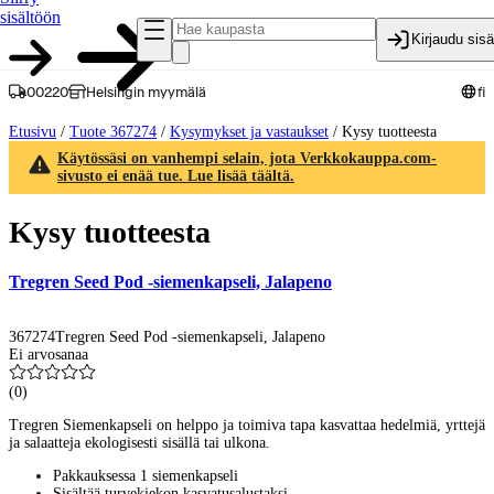
sisältöön
Kirjaudu sis
00220
Helsingin myymälä
fi
Etusivu
/
Tuote 367274
/
Kysymykset ja vastaukset
/
Kysy tuotteesta
Käytössäsi on vanhempi selain, jota Verkkokauppa.com-
sivusto ei enää tue. Lue lisää täältä.
Kysy tuotteesta
Tregren Seed Pod -siemenkapseli, Jalapeno
367274
Tregren Seed Pod -siemenkapseli, Jalapeno
Ei arvosanaa
(
0
)
Tregren Siemenkapseli on helppo ja toimiva tapa kasvattaa hedelmiä, yrttejä
ja salaatteja ekologisesti sisällä tai ulkona.
Pakkauksessa 1 siemenkapseli
Sisältää turvekiekon kasvatusalustaksi