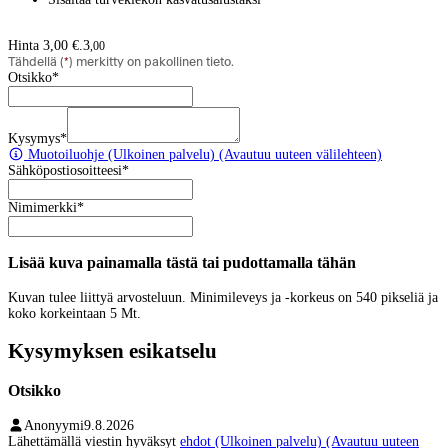
Hinta 3,00 €.
3
,
00
Tähdellä (
*
) merkitty on pakollinen tieto.
Otsikko
*
Kysymys
*
Muotoiluohje
(Ulkoinen palvelu) (Avautuu uuteen välilehteen)
Sähköpostiosoitteesi
*
Nimimerkki
*
Lisää kuva painamalla tästä tai pudottamalla tähän
Kuvan tulee liittyä arvosteluun. Minimileveys ja -korkeus on 540 pikseliä ja
koko korkeintaan 5 Mt.
Kysymyksen esikatselu
Otsikko
Anonyymi
9.8.2026
Lähettämällä viestin hyväksyt
ehdot
(Ulkoinen palvelu) (Avautuu uuteen