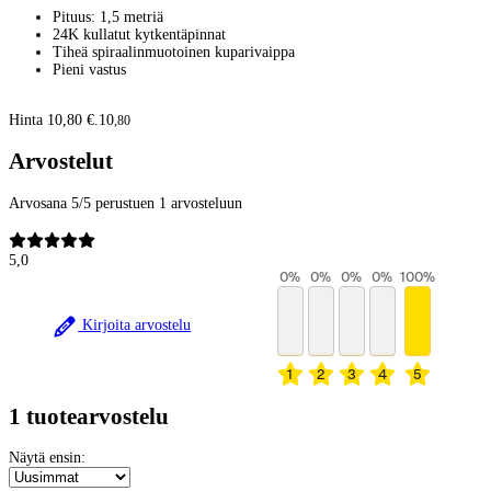
Pituus: 1,5 metriä
24K kullatut kytkentäpinnat
Tiheä spiraalinmuotoinen kuparivaippa
Pieni vastus
Hinta 10,80 €.
10
,
80
Arvostelut
Arvosana 5/5 perustuen 1 arvosteluun
5,0
0
%
0
%
0
%
0
%
100
%
Kirjoita arvostelu
1
2
3
4
5
1 tuotearvostelu
Näytä ensin: