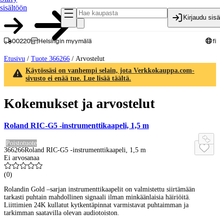
sisältöön
Kirjaudu sis
00220
Helsingin myymälä
fi
Etusivu
/
Tuote 366266
/
Arvostelut
Käytössäsi on vanhempi selain, jota Verkkokauppa.com-
sivusto ei enää tue. Lue lisää täältä.
Kokemukset ja arvostelut
Roland RIC-G5 -instrumenttikaapeli, 1,5 m
Poistotuote
366266
Roland RIC-G5 -instrumenttikaapeli, 1,5 m
Ei arvosanaa
(
0
)
Rolandin Gold –sarjan instrumenttikaapelit on valmistettu siirtämään
tarkasti puhtain mahdollinen signaali ilman minkäänlaisia häiriöitä.
Liittimien 24K kullatut kytkentäpinnat varmistavat puhtaimman ja
tarkimman saatavilla olevan audiotoiston.