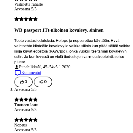
Vastinetta rahalle
Arvosana 5/5
WD passport 1Tt-ulkoinen kovalevy, sininen
Tuote vastasi odotuksia. Helppo ja nopea ottaa käyttöön. Hyvä
vaihtoehto kiinteälle kovalevylle vaikka silloin kun pitää säilöä vaikka
isoja kuvatiedostoja (RAW/jpg), jonka vuoksi itse tämän kovalevyn
ostin, Ja kun levyssä on vielä tiedostojen varmuuskopiointi, se iso
plussa.
Punahilkka
N, 45–54v
5.1.2020
Kommentoi
0
0
Arvosana 5/5
Tuotteen laatu
Arvosana 5/5
Nopeus
Arvosana 5/5