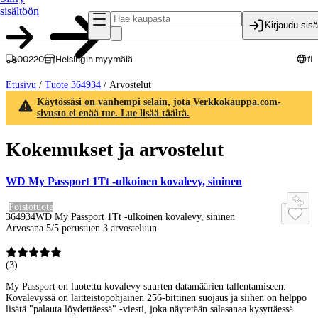
sisältöön
Kirjaudu sis
00220
Helsingin myymälä
fi
Etusivu
/
Tuote 364934
/
Arvostelut
Käytössäsi on vanhempi selain, jota Verkkokauppa.com-
sivusto ei enää tue. Lue lisää täältä.
Kokemukset ja arvostelut
WD My Passport 1Tt -ulkoinen kovalevy, sininen
Poistotuote
364934
WD My Passport 1Tt -ulkoinen kovalevy, sininen
Arvosana 5/5 perustuen 3 arvosteluun
(
3
)
My Passport on luotettu kovalevy suurten datamäärien tallentamiseen.
Kovalevyssä on laitteistopohjainen 256-bittinen suojaus ja siihen on helppo
lisätä "palauta löydettäessä" -viesti, joka näytetään salasanaa kysyttäessä.