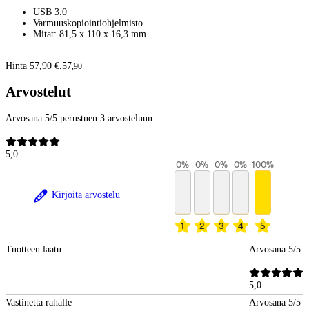
USB 3.0
Varmuuskopiointiohjelmisto
Mitat: 81,5 x 110 x 16,3 mm
Hinta 57,90 €.
57
,
90
Arvostelut
Arvosana 5/5 perustuen 3 arvosteluun
5,0
0
%
0
%
0
%
0
%
100
%
Kirjoita arvostelu
1
2
3
4
5
Tuotteen laatu
Arvosana 5/5
5,0
Vastinetta rahalle
Arvosana 5/5