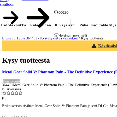
sisältöön
00220
Tietotekniikka
Pelaaminen
Kuva ja ääni
Puhelimet, tabletit ja
Helsingin myymälä
Etusivu
/
Tuote 364451
/
Kysymykset ja vastaukset
/
Kysy tuotteesta
Käytössäsi
Kysy tuotteesta
Metal Gear Solid V: Phantom Pain - The Definitive Experience (Pl
Poistotuote
364451
Metal Gear Solid V: Phantom Pain - The Definitive Experience (PlayS
Ei arvosanaa
(
0
)
Erikoisversio sisältää: Metal Gear Solid V: Phantom Pain ja seni DLC:t, Met