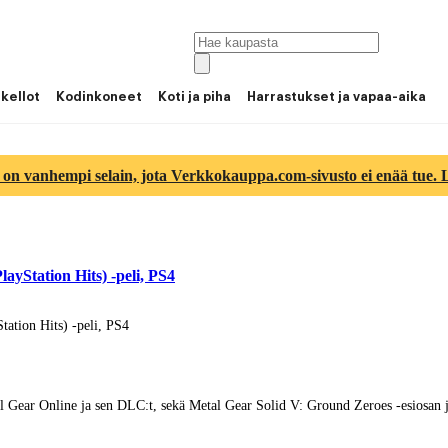
 kellot
Kodinkoneet
Koti ja piha
Harrastukset ja vapaa-aika
 on vanhempi selain, jota Verkkokauppa.com-sivusto ei enää tue. Lu
ayStation Hits) -peli, PS4
tation Hits) -peli, PS4
al Gear Online ja sen DLC:t, sekä Metal Gear Solid V: Ground Zeroes -esiosan 