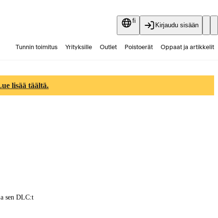
fi
Kirjaudu sisään
Tunnin toimitus
Yrityksille
Outlet
Poistoerät
Oppaat ja artikkelit
Vaihtokauppa
Palvelut
Ajankohtaista
e lisää täältä.
ja sen DLC:t