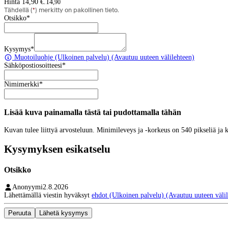
Hinta 14,90 €.
14
,
90
Tähdellä (
*
) merkitty on pakollinen tieto.
Otsikko
*
Kysymys
*
Muotoiluohje
(Ulkoinen palvelu) (Avautuu uuteen välilehteen)
Sähköpostiosoitteesi
*
Nimimerkki
*
Lisää kuva painamalla tästä tai pudottamalla tähän
Kuvan tulee liittyä arvosteluun. Minimileveys ja -korkeus on 540 pikseliä ja
Kysymyksen esikatselu
Otsikko
Anonyymi
2.8.2026
Lähettämällä viestin hyväksyt
ehdot
(Ulkoinen palvelu) (Avautuu uuteen välil
Peruuta
Lähetä kysymys