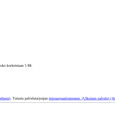
 koko korkeintaan 5 Mt.
ehteen)
. Tutustu palvelutarjoajan
tietosuojaselosteeseen.
(Ulkoinen palvelu) (Av