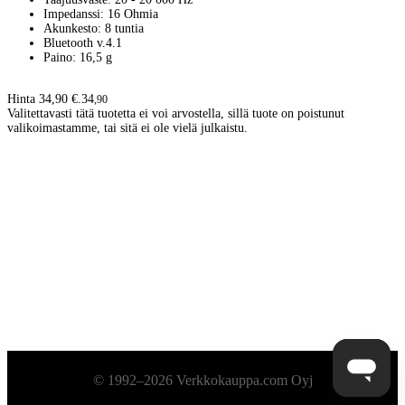
Impedanssi: 16 Ohmia
Akunkesto: 8 tuntia
Bluetooth v.4.1
Paino: 16,5 g
Hinta 34,90 €.
34
,
90
Valitettavasti tätä tuotetta ei voi arvostella, sillä tuote on poistunut
valikoimastamme, tai sitä ei ole vielä julkaistu.
Alatunniste
© 1992–2026 Verkkokauppa.com Oyj