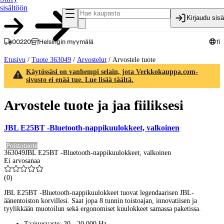
sisältöön
Kirjaudu sis
00220
Helsingin myymälä
fi
Etusivu
/
Tuote 363049
/
Arvostelut
/
Arvostele tuote
Käytössäsi on vanhempi selain, jota Verkkokauppa.com-
sivusto ei enää tue. Lue lisää täältä.
Arvostele tuote ja jaa fiiliksesi
JBL E25BT -Bluetooth-nappikuulokkeet, valkoinen
Poistotuote
363049
JBL E25BT -Bluetooth-nappikuulokkeet, valkoinen
Ei arvosanaa
(
0
)
JBL E25BT -Bluetooth-nappikuulokkeet tuovat legendaarisen JBL-
äänentoiston korvillesi. Saat jopa 8 tunnin toistoajan, innovatiisen ja
tyylikkään muotoilun sekä ergonomiset kuulokkeet samassa paketissa.
Taajuusvaste: 20 - 20 000 Hz