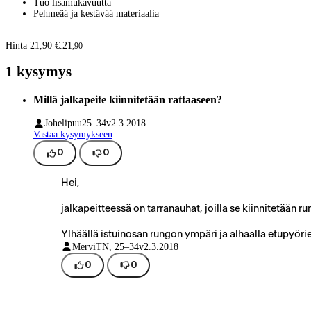
Tuo lisämukavuutta
Pehmeää ja kestävää materiaalia
Hinta 21,90 €.
21
,
90
1 kysymys
Millä jalkapeite kiinnitetään rattaaseen?
Johelipuu
25–34v
2.3.2018
Vastaa kysymykseen
0
0
Hei,
jalkapeitteessä on tarranauhat, joilla se kiinnitetään r
Ylhäällä istuinosan rungon ympäri ja alhaalla etupyöri
MerviT
N, 25–34v
2.3.2018
0
0