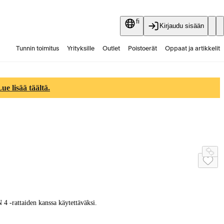
fi
Kirjaudu sisään
Tunnin toimitus
Yrityksille
Outlet
Poistoerät
Oppaat ja artikkelit
Vaihtokauppa
Palvelut
Ajankohtaista
e lisää täältä.
-rattaiden kanssa käytettäväksi.