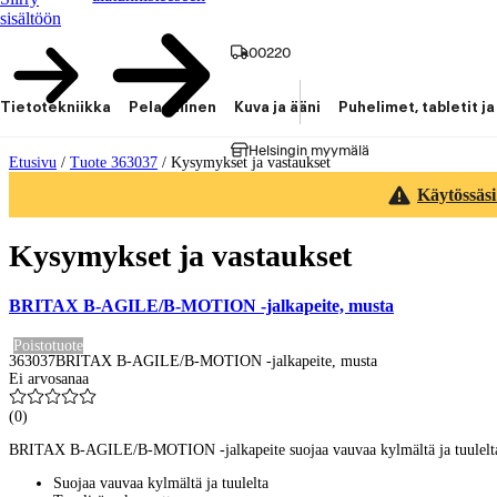
sisältöön
00220
Tietotekniikka
Pelaaminen
Kuva ja ääni
Puhelimet, tabletit ja
Helsingin myymälä
Etusivu
/
Tuote 363037
/
Kysymykset ja vastaukset
Käytössäsi
Kysymykset ja vastaukset
BRITAX B-AGILE/B-MOTION -jalkapeite, musta
Poistotuote
363037
BRITAX B-AGILE/B-MOTION -jalkapeite, musta
Ei arvosanaa
(
0
)
BRITAX B-AGILE/B-MOTION -jalkapeite suojaa vauvaa kylmältä ja tuulelta 
Suojaa vauvaa kylmältä ja tuulelta