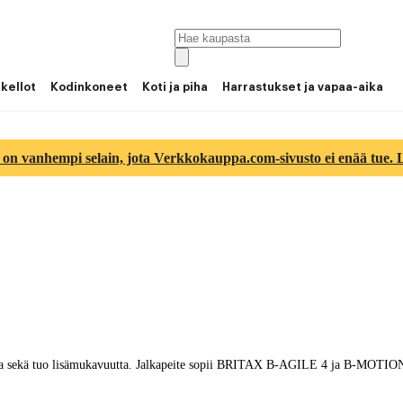
 kellot
Kodinkoneet
Koti ja piha
Harrastukset ja vapaa-aika
 on vanhempi selain, jota Verkkokauppa.com-sivusto ei enää tue. Lu
sekä tuo lisämukavuutta. Jalkapeite sopii BRITAX B-AGILE 4 ja B-MOTION 4 