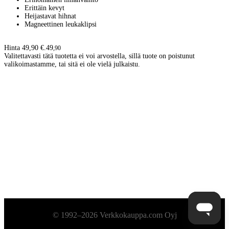
Erittäin kevyt
Heijastavat hihnat
Magneettinen leukaklipsi
Hinta 49,90 €.
49
,
90
Valitettavasti tätä tuotetta ei voi arvostella, sillä tuote on poistunut
valikoimastamme, tai sitä ei ole vielä julkaistu.
Alatunniste
© 1992–2026 Verkkokauppa.com Oyj