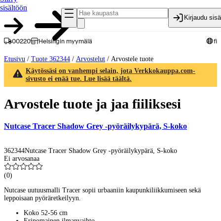
sisältöön
Kirjaudu sis
00220
Helsingin myymälä
fi
Etusivu
/
Tuote 362344
/
Arvostelut
/
Arvostele tuote
Käytössäsi on vanhempi selain, jota Verkkokauppa.com-
sivusto ei enää tue. Lue lisää täältä.
Arvostele tuote ja jaa fiiliksesi
Nutcase Tracer Shadow Grey -pyöräilykypärä, S-koko
362344
Nutcase Tracer Shadow Grey -pyöräilykypärä, S-koko
Ei arvosanaa
(
0
)
Nutcase uutuusmalli Tracer sopii urbaaniin kaupunkiliikkumiseen sekä
leppoisaan pyöräretkeilyyn.
Koko 52-56 cm
Erinomainen ilmanvaihto