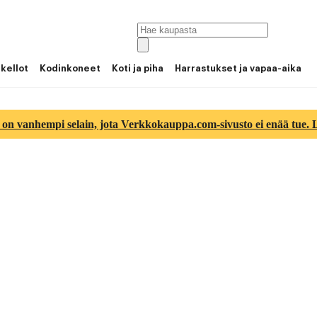
 kellot
Kodinkoneet
Koti ja piha
Harrastukset ja vapaa-aika
 on vanhempi selain, jota Verkkokauppa.com-sivusto ei enää tue. Lu