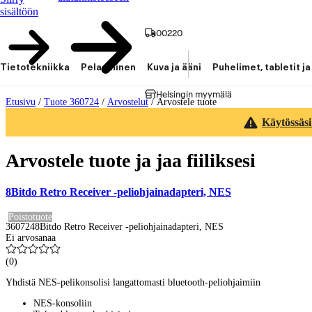
sisältöön
00220
Tietotekniikka
Pelaaminen
Kuva ja ääni
Puhelimet, tabletit ja
Helsingin myymälä
Etusivu
/
Tuote 360724
/
Arvostelut
/
Arvostele tuote
Käytössäsi
Arvostele tuote ja jaa fiiliksesi
8Bitdo Retro Receiver -peliohjainadapteri, NES
Poistotuote
360724
8Bitdo Retro Receiver -peliohjainadapteri, NES
Ei arvosanaa
(
0
)
Yhdistä NES-pelikonsolisi langattomasti bluetooth-peliohjaimiin
NES-konsoliin