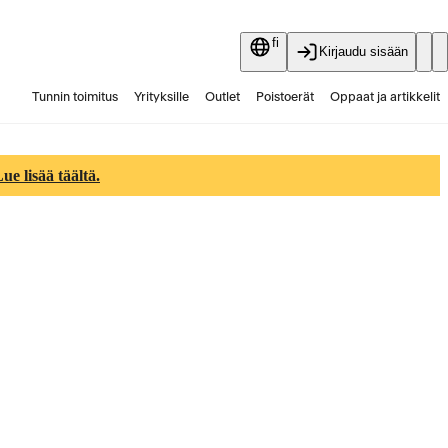
fi
Kirjaudu sisään
Tunnin toimitus
Yrityksille
Outlet
Poistoerät
Oppaat ja artikkelit
Vaihtokauppa
Palvelut
Ajankohtaista
e lisää täältä.