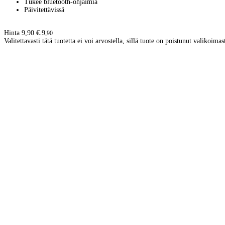
Tukee bluetooth-ohjaimia
Päivitettävissä
Hinta 9,90 €.
9
,
90
Valitettavasti tätä tuotetta ei voi arvostella, sillä tuote on poistunut valikoimas