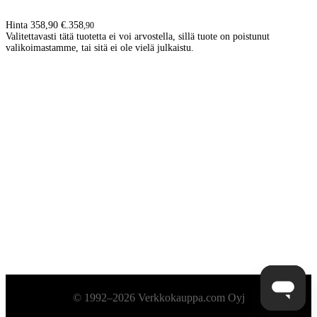
Hinta 358,90 €.
358
,
90
Valitettavasti tätä tuotetta ei voi arvostella, sillä tuote on poistunut
valikoimastamme, tai sitä ei ole vielä julkaistu.
Alatunniste
© 1992–2026 Verkkokauppa.com Oyj