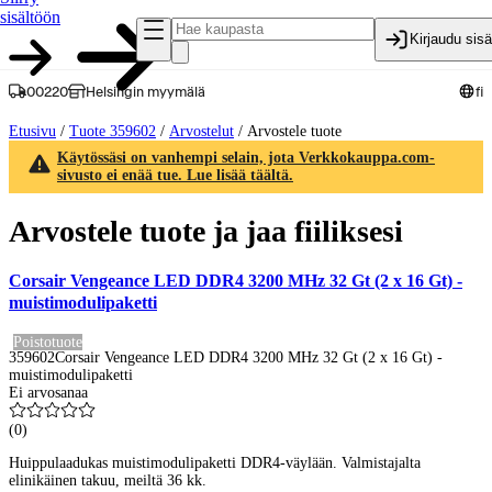
sisältöön
Kirjaudu sis
00220
Helsingin myymälä
fi
Etusivu
/
Tuote 359602
/
Arvostelut
/
Arvostele tuote
Käytössäsi on vanhempi selain, jota Verkkokauppa.com-
sivusto ei enää tue. Lue lisää täältä.
Arvostele tuote ja jaa fiiliksesi
Corsair Vengeance LED DDR4 3200 MHz 32 Gt (2 x 16 Gt) -
muistimodulipaketti
Poistotuote
359602
Corsair Vengeance LED DDR4 3200 MHz 32 Gt (2 x 16 Gt) -
muistimodulipaketti
Ei arvosanaa
(
0
)
Huippulaadukas muistimodulipaketti DDR4-väylään. Valmistajalta
elinikäinen takuu, meiltä 36 kk.