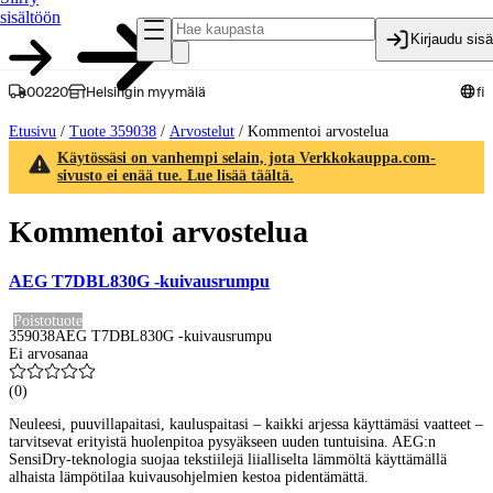
sisältöön
Kirjaudu sis
00220
Helsingin myymälä
fi
Etusivu
/
Tuote 359038
/
Arvostelut
/
Kommentoi arvostelua
Käytössäsi on vanhempi selain, jota Verkkokauppa.com-
sivusto ei enää tue. Lue lisää täältä.
Kommentoi arvostelua
AEG T7DBL830G -kuivausrumpu
Poistotuote
359038
AEG T7DBL830G -kuivausrumpu
Ei arvosanaa
(
0
)
Neuleesi, puuvillapaitasi, kauluspaitasi – kaikki arjessa käyttämäsi vaatteet –
tarvitsevat erityistä huolenpitoa pysyäkseen uuden tuntuisina. AEG:n
SensiDry-teknologia suojaa tekstiilejä liialliselta lämmöltä käyttämällä
alhaista lämpötilaa kuivausohjelmien kestoa pidentämättä.