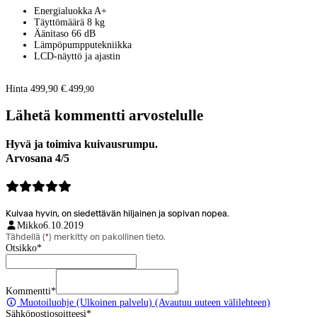
Energialuokka A+
Täyttömäärä 8 kg
Äänitaso 66 dB
Lämpöpumpputekniikka
LCD-näyttö ja ajastin
Hinta 499,90 €.
499
,
90
Lähetä kommentti arvostelulle
Hyvä ja toimiva kuivausrumpu.
Arvosana 4/5
Kuivaa hyvin, on siedettävän hiljainen ja sopivan nopea.
Mikko
6.10.2019
Tähdellä (
*
) merkitty on pakollinen tieto.
Otsikko
*
Kommentti
*
Muotoiluohje
(Ulkoinen palvelu) (Avautuu uuteen välilehteen)
Sähköpostiosoitteesi
*