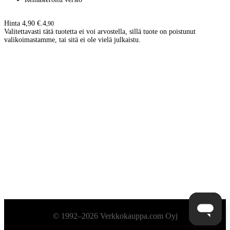
Hinta 4,90 €.
4
,
90
Valitettavasti tätä tuotetta ei voi arvostella, sillä tuote on poistunut
valikoimastamme, tai sitä ei ole vielä julkaistu.
Alatunniste
© 1992–2026 Verkkokauppa.com Oyj