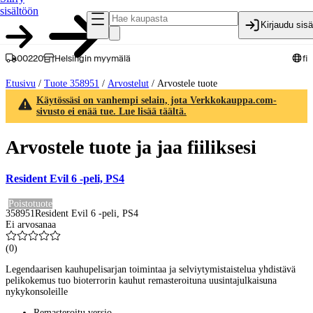
sisältöön
Kirjaudu sis
00220
Helsingin myymälä
fi
Etusivu
/
Tuote 358951
/
Arvostelut
/
Arvostele tuote
Käytössäsi on vanhempi selain, jota Verkkokauppa.com-
sivusto ei enää tue. Lue lisää täältä.
Arvostele tuote ja jaa fiiliksesi
Resident Evil 6 -peli, PS4
Poistotuote
358951
Resident Evil 6 -peli, PS4
Ei arvosanaa
(
0
)
Legendaarisen kauhupelisarjan toimintaa ja selviytymistaistelua yhdistävä
pelikokemus tuo bioterrorin kauhut remasteroituna uusintajulkaisuna
nykykonsoleille
Remasteroitu versio