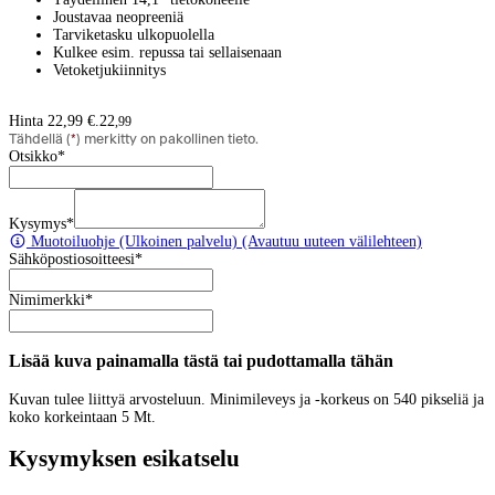
Joustavaa neopreeniä
Tarviketasku ulkopuolella
Kulkee esim. repussa tai sellaisenaan
Vetoketjukiinnitys
Hinta 22,99 €.
22
,
99
Tähdellä (
*
) merkitty on pakollinen tieto.
Otsikko
*
Kysymys
*
Muotoiluohje
(Ulkoinen palvelu) (Avautuu uuteen välilehteen)
Sähköpostiosoitteesi
*
Nimimerkki
*
Lisää kuva painamalla tästä tai pudottamalla tähän
Kuvan tulee liittyä arvosteluun. Minimileveys ja -korkeus on 540 pikseliä ja
koko korkeintaan 5 Mt.
Kysymyksen esikatselu