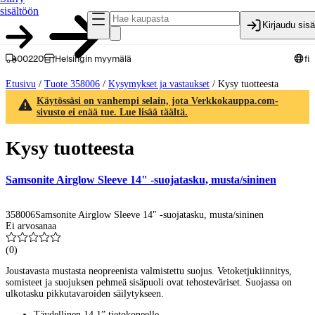
sisältöön
Kirjaudu sis
00220
Helsingin myymälä
fi
Etusivu
/
Tuote 358006
/
Kysymykset ja vastaukset
/
Kysy tuotteesta
Käytössäsi on vanhempi selain, jota Verkkokauppa.com-
sivusto ei enää tue. Lue lisää täältä.
Kysy tuotteesta
Samsonite Airglow Sleeve 14" -suojatasku, musta/sininen
358006
Samsonite Airglow Sleeve 14" -suojatasku, musta/sininen
Ei arvosanaa
(
0
)
Joustavasta mustasta neopreenista valmistettu suojus. Vetoketjukiinnitys,
somisteet ja suojuksen pehmeä sisäpuoli ovat tehosteväriset. Suojassa on
ulkotasku pikkutavaroiden säilytykseen.
Täydellinen 14,1” tietokoneelle