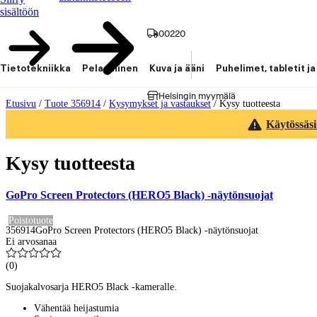
sisältöön
00220
Tietotekniikka
Pelaaminen
Kuva ja ääni
Puhelimet, tabletit ja
Helsingin myymälä
Etusivu
/
Tuote 356914
/
Kysymykset ja vastaukset
/
Kysy tuotteesta
Käytössäsi
Kysy tuotteesta
GoPro Screen Protectors (HERO5 Black) -näytönsuojat
Poistotuote
356914
GoPro Screen Protectors (HERO5 Black) -näytönsuojat
Ei arvosanaa
(
0
)
Suojakalvosarja HERO5 Black -kameralle.
Vähentää heijastumia