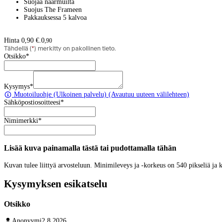
Suojaa naarmuilta
Suojus The Frameen
Pakkauksessa 5 kalvoa
Hinta 0,90 €.
0
,
90
Tähdellä (
*
) merkitty on pakollinen tieto.
Otsikko
*
Kysymys
*
Muotoiluohje
(Ulkoinen palvelu) (Avautuu uuteen välilehteen)
Sähköpostiosoitteesi
*
Nimimerkki
*
Lisää kuva painamalla tästä tai pudottamalla tähän
Kuvan tulee liittyä arvosteluun. Minimileveys ja -korkeus on 540 pikseliä ja
Kysymyksen esikatselu
Otsikko
Anonyymi
2.8.2026