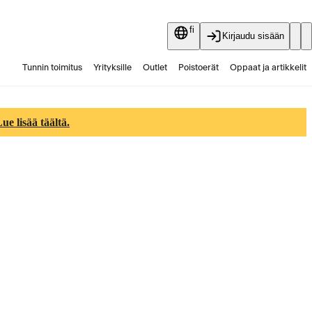
fi
Kirjaudu sisään
Tunnin toimitus
Yrityksille
Outlet
Poistoerät
Oppaat ja artikkelit
Vaihtokauppa
Palvelut
Ajankohtaista
e lisää täältä.