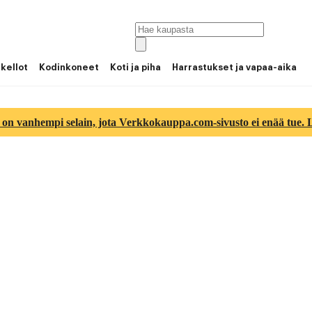
 kellot
Kodinkoneet
Koti ja piha
Harrastukset ja vapaa-aika
 on vanhempi selain, jota Verkkokauppa.com-sivusto ei enää tue. Lu