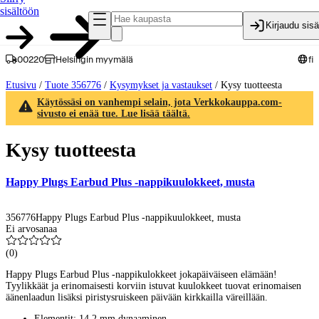
sisältöön
Kirjaudu sis
00220
Helsingin myymälä
fi
Etusivu
/
Tuote 356776
/
Kysymykset ja vastaukset
/
Kysy tuotteesta
Käytössäsi on vanhempi selain, jota Verkkokauppa.com-
sivusto ei enää tue. Lue lisää täältä.
Kysy tuotteesta
Happy Plugs Earbud Plus -nappikuulokkeet, musta
356776
Happy Plugs Earbud Plus -nappikuulokkeet, musta
Ei arvosanaa
(
0
)
Happy Plugs Earbud Plus -nappikulokkeet jokapäiväiseen elämään!
Tyylikkäät ja erinomaisesti korviin istuvat kuulokkeet tuovat erinomaisen
äänenlaadun lisäksi piristysruiskeen päivään kirkkailla väreillään.
Elementit: 14,2 mm dynaaminen