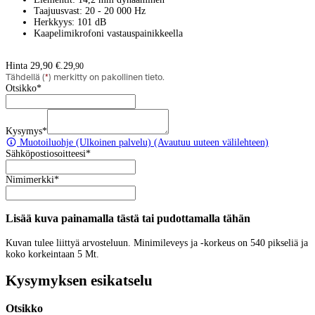
Taajuusvast: 20 - 20 000 Hz
Herkkyys: 101 dB
Kaapelimikrofoni vastauspainikkeella
Hinta 29,90 €.
29
,
90
Tähdellä (
*
) merkitty on pakollinen tieto.
Otsikko
*
Kysymys
*
Muotoiluohje
(Ulkoinen palvelu) (Avautuu uuteen välilehteen)
Sähköpostiosoitteesi
*
Nimimerkki
*
Lisää kuva painamalla tästä tai pudottamalla tähän
Kuvan tulee liittyä arvosteluun. Minimileveys ja -korkeus on 540 pikseliä ja
koko korkeintaan 5 Mt.
Kysymyksen esikatselu
Otsikko