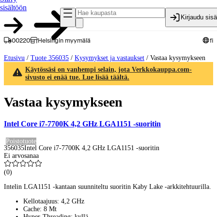
sisältöön
Kirjaudu sis
00220
Helsingin myymälä
fi
Etusivu
/
Tuote 356035
/
Kysymykset ja vastaukset
/
Vastaa kysymykseen
Käytössäsi on vanhempi selain, jota Verkkokauppa.com-
sivusto ei enää tue. Lue lisää täältä.
Vastaa kysymykseen
Intel Core i7-7700K 4,2 GHz LGA1151 -suoritin
Poistotuote
356035
Intel Core i7-7700K 4,2 GHz LGA1151 -suoritin
Ei arvosanaa
(
0
)
Intelin LGA1151 -kantaan suunniteltu suoritin Kaby Lake -arkkitehtuurilla.
Kellotaajuus: 4,2 GHz
Cache: 8 Mt
Hyper-Threading: kyllä