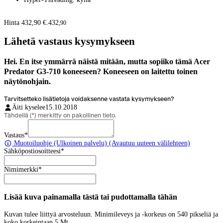
Hinta 432,90 €.
432
,
90
Lähetä vastaus kysymykseen
Hei. En itse ymmärrä näistä mitään, mutta sopiiko tämä Acer
Predator G3-710 koneeseen? Koneeseen on laitettu toinen
näytönohjain.
Tarvitsetteko lisätietoja voidaksenne vastata kysymykseen?
Äiti kyselee
15.10.2018
Tähdellä (
*
) merkitty on pakollinen tieto.
Vastaus
*
Muotoiluohje
(Ulkoinen palvelu) (Avautuu uuteen välilehteen)
Sähköpostiosoitteesi
*
Nimimerkki
*
Lisää kuva painamalla tästä tai pudottamalla tähän
Kuvan tulee liittyä arvosteluun. Minimileveys ja -korkeus on 540 pikseliä ja
koko korkeintaan 5 Mt.