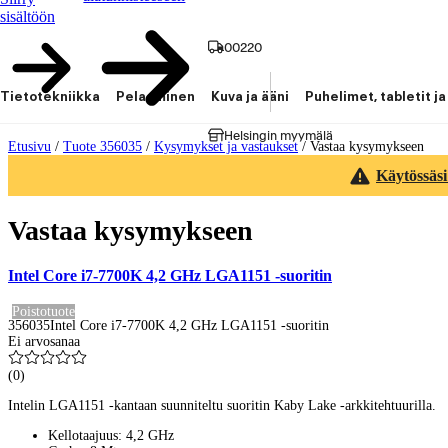
sisältöön
00220
Tietotekniikka
Pelaaminen
Kuva ja ääni
Puhelimet, tabletit ja
Helsingin myymälä
Etusivu
/
Tuote 356035
/
Kysymykset ja vastaukset
/
Vastaa kysymykseen
Käytössäsi
Vastaa kysymykseen
Intel Core i7-7700K 4,2 GHz LGA1151 -suoritin
Poistotuote
356035
Intel Core i7-7700K 4,2 GHz LGA1151 -suoritin
Ei arvosanaa
(
0
)
Intelin LGA1151 -kantaan suunniteltu suoritin Kaby Lake -arkkitehtuurilla.
Kellotaajuus: 4,2 GHz