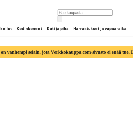
 kellot
Kodinkoneet
Koti ja piha
Harrastukset ja vapaa-aika
 on vanhempi selain, jota Verkkokauppa.com-sivusto ei enää tue. Lu