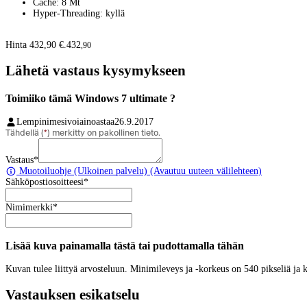
Cache: 8 Mt
Hyper-Threading: kyllä
Hinta 432,90 €.
432
,
90
Lähetä vastaus kysymykseen
Toimiiko tämä Windows 7 ultimate ?
Lempinimesivoiainoastaa
26.9.2017
Tähdellä (
*
) merkitty on pakollinen tieto.
Vastaus
*
Muotoiluohje
(Ulkoinen palvelu) (Avautuu uuteen välilehteen)
Sähköpostiosoitteesi
*
Nimimerkki
*
Lisää kuva painamalla tästä tai pudottamalla tähän
Kuvan tulee liittyä arvosteluun. Minimileveys ja -korkeus on 540 pikseliä ja
Vastauksen esikatselu