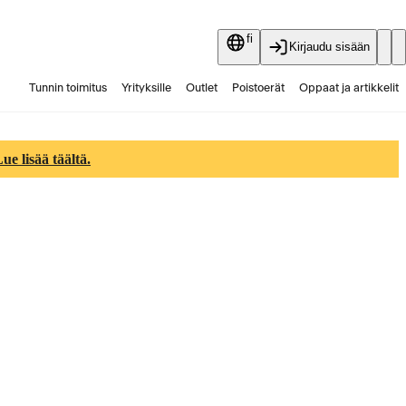
fi
Kirjaudu sisään
Tunnin toimitus
Yrityksille
Outlet
Poistoerät
Oppaat ja artikkelit
Vaihtokauppa
Palvelut
Ajankohtaista
e lisää täältä.