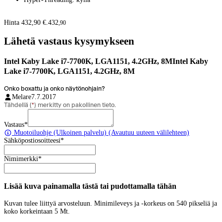
Hinta 432,90 €.
432
,
90
Lähetä vastaus kysymykseen
Intel Kaby Lake i7-7700K, LGA1151, 4.2GHz, 8MIntel Kaby
Lake i7-7700K, LGA1151, 4.2GHz, 8M
Onko boxattu ja onko näytönohjain?
Melare
7.7.2017
Tähdellä (
*
) merkitty on pakollinen tieto.
Vastaus
*
Muotoiluohje
(Ulkoinen palvelu) (Avautuu uuteen välilehteen)
Sähköpostiosoitteesi
*
Nimimerkki
*
Lisää kuva painamalla tästä tai pudottamalla tähän
Kuvan tulee liittyä arvosteluun. Minimileveys ja -korkeus on 540 pikseliä ja
koko korkeintaan 5 Mt.