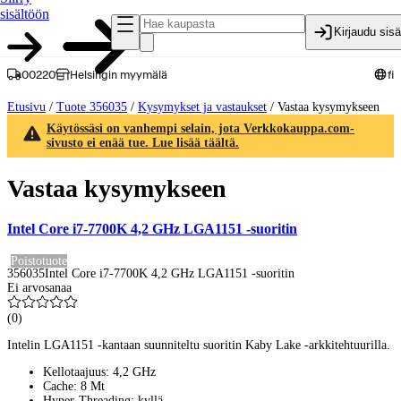
sisältöön
Kirjaudu sis
00220
Helsingin myymälä
fi
Etusivu
/
Tuote 356035
/
Kysymykset ja vastaukset
/
Vastaa kysymykseen
Käytössäsi on vanhempi selain, jota Verkkokauppa.com-
sivusto ei enää tue. Lue lisää täältä.
Vastaa kysymykseen
Intel Core i7-7700K 4,2 GHz LGA1151 -suoritin
Poistotuote
356035
Intel Core i7-7700K 4,2 GHz LGA1151 -suoritin
Ei arvosanaa
(
0
)
Intelin LGA1151 -kantaan suunniteltu suoritin Kaby Lake -arkkitehtuurilla.
Kellotaajuus: 4,2 GHz
Cache: 8 Mt
Hyper-Threading: kyllä