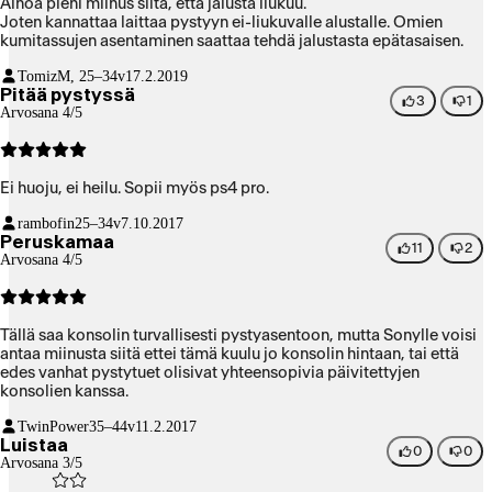
Ainoa pieni miinus siitä, että jalusta liukuu.
Joten kannattaa laittaa pystyyn ei-liukuvalle alustalle. Omien
kumitassujen asentaminen saattaa tehdä jalustasta epätasaisen.
Tomiz
M, 25–34v
17.2.2019
Pitää pystyssä
3
1
Arvosana 4/5
Ei huoju, ei heilu. Sopii myös ps4 pro.
rambofin
25–34v
7.10.2017
Peruskamaa
11
2
Arvosana 4/5
Tällä saa konsolin turvallisesti pystyasentoon, mutta Sonylle voisi
antaa miinusta siitä ettei tämä kuulu jo konsolin hintaan, tai että
edes vanhat pystytuet olisivat yhteensopivia päivitettyjen
konsolien kanssa.
TwinPower
35–44v
11.2.2017
Luistaa
0
0
Arvosana 3/5