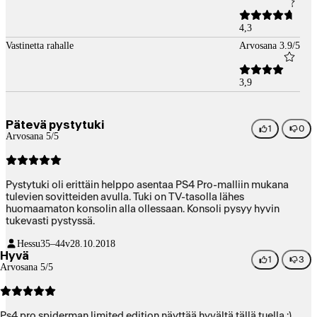
4,3
Vastinetta rahalle
Arvosana 3.9/5
3,9
Pätevä pystytuki
1
0
Arvosana 5/5
Pystytuki oli erittäin helppo asentaa PS4 Pro-malliin mukana
tulevien sovitteiden avulla. Tuki on TV-tasolla lähes
huomaamaton konsolin alla ollessaan. Konsoli pysyy hyvin
tukevasti pystyssä.
Hessu
35–44v
28.10.2018
Hyvä
1
3
Arvosana 5/5
Ps4 pro spiderman limited edition näyttää hyvältä tällä tuella :)