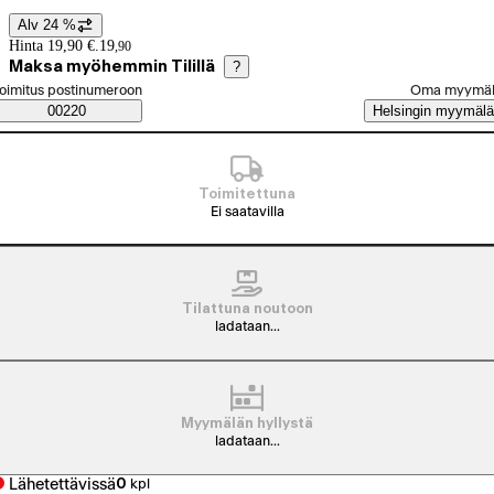
Alv 24 %
Hintatiedot
Hinta 19,90 €.
19
,
90
Maksa myöhemmin Tilillä
?
alitse tilaustapa
oimitus postinumeroon
Oma myymä
Saatavuustiedot
00220
Helsingin myymälä
Toimitettuna
Ei saatavilla
Tilattuna noutoon
ladataan...
Myymälän hyllystä
ladataan...
Lähetettävissä
0
kpl