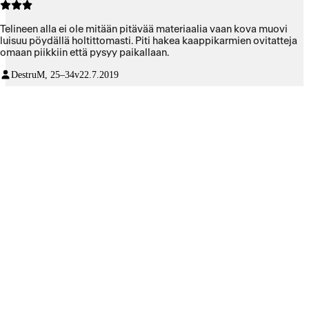
Telineen alla ei ole mitään pitävää materiaalia vaan kova muovi
luisuu pöydällä holtittomasti. Piti hakea kaappikarmien ovitatteja
omaan piikkiin että pysyy paikallaan.
Destru
M, 25–34v
22.7.2019