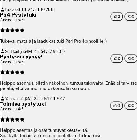
IsoGöötti
18–24v
13.10.2018
Ps4 Pystytuki
2
0
Arvosana 5/5
Tukeva, matala ja laadukas tuki Ps4 Pro-konsolille :)
Seikkailija64
M, 45–54v
27.9.2017
Pystyssä pysyy!
2
0
Arvosana 5/5
Helppo asennus, siistin näköinen, tuntuu tukevalta. Enää ei tarvitse
pelätä, että vaimo imuroi konsolin kumoon.
Valurautaäijä
M, 25–34v
17.8.2017
Toimiva pystytuki
0
0
Arvosana 4/5
Helppo asentaa ja osat tuntuvat kestäviltä.
Saa kyllä tönäistä konsolia huolella, että kaatuisi.