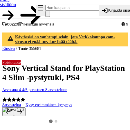
sisältöön
Kirjaudu sis
00220
Helsingin myymälä
fi
Käytössäsi on vanhempi selain, jota Verkkokauppa.com-
sivusto ei enää tue. Lue lisää täältä.
Etusivu
/
Tuote 355681
Poistotuote
Sony Vertical Stand for PlayStation
4 Slim -pystytuki, PS4
Arvosana 4.4/5 perustuen 8 arvosteluun
8
arvostelua
Kysy ensimmäinen kysymys
Tuotteen kuvat ja videot
Katso tuotekuva 2
Katso tuotekuva 1