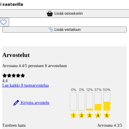
i saatavilla
Lisää ostoskoriin
Lisää vertailuun
Maksupalvelut
Arvostelut
Arvosana 4.4/5 perustuen 8 arvosteluun
4,4
Lue kaikki 8 tuotearvostelua
0
%
0
%
12
%
37
%
50
%
Kirjoita arvostelu
1
2
3
4
5
Tuotteen laatu
Arvosana 4.3/5