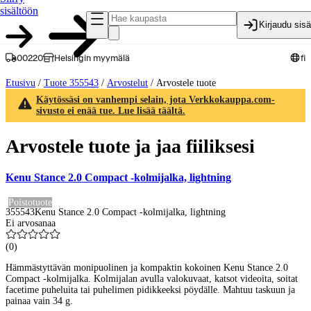
sisältöön
Kirjaudu sis
00220
Helsingin myymälä
fi
Etusivu
/
Tuote 355543
/
Arvostelut
/
Arvostele tuote
Käytössäsi on vanhempi selain, jota Verkkokauppa.com-
sivusto ei enää tue. Lue lisää täältä.
Arvostele tuote ja jaa fiiliksesi
Kenu Stance 2.0 Compact -kolmijalka, lightning
Poistotuote
355543
Kenu Stance 2.0 Compact -kolmijalka, lightning
Ei arvosanaa
(
0
)
Hämmästyttävän monipuolinen ja kompaktin kokoinen Kenu Stance 2.0
Compact -kolmijalka. Kolmijalan avulla valokuvaat, katsot videoita, soitat
facetime puheluita tai puhelimen pidikkeeksi pöydälle. Mahtuu taskuun ja
painaa vain 34 g.