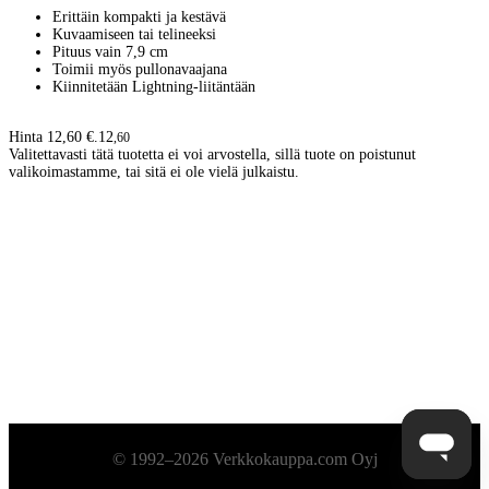
Erittäin kompakti ja kestävä
Kuvaamiseen tai telineeksi
Pituus vain 7,9 cm
Toimii myös pullonavaajana
Kiinnitetään Lightning-liitäntään
Hinta 12,60 €.
12
,
60
Valitettavasti tätä tuotetta ei voi arvostella, sillä tuote on poistunut
valikoimastamme, tai sitä ei ole vielä julkaistu.
Alatunniste
© 1992–2026 Verkkokauppa.com Oyj