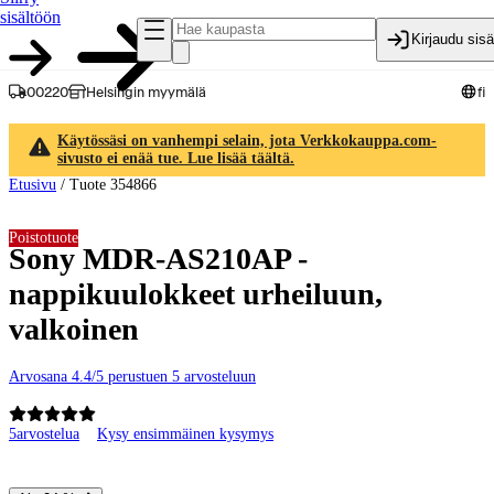
sisältöön
Kirjaudu sis
00220
Helsingin myymälä
fi
Käytössäsi on vanhempi selain, jota Verkkokauppa.com-
sivusto ei enää tue. Lue lisää täältä.
Etusivu
/
Tuote 354866
Poistotuote
Sony MDR-AS210AP -
nappikuulokkeet urheiluun,
valkoinen
Arvosana 4.4/5 perustuen 5 arvosteluun
5
arvostelua
Kysy ensimmäinen kysymys
Tuotteen kuvat ja videot