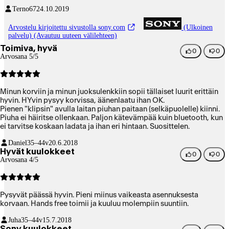
Terno67
24.10.2019
Arvostelu kirjoitettu sivustolla sony.com
(Ulkoinen
palvelu) (Avautuu uuteen välilehteen)
Toimiva, hyvä
0
0
Arvosana 5/5
Minun korviin ja minun juoksulenkkiin sopii tällaiset luurit erittäin
hyvin. HYvin pysyy korvissa, äänenlaatu ihan OK.
Pienen "klipsin" avulla laitan piuhan paitaan (selkäpuolelle) kiinni.
Piuha ei häiritse ollenkaan. Paljon kätevämpää kuin bluetooth, kun
ei tarvitse koskaan ladata ja ihan eri hintaan. Suosittelen.
Daniel
35–44v
20.6.2018
Hyvät kuulokkeet
0
0
Arvosana 4/5
Pysyvät päässä hyvin. Pieni miinus vaikeasta asennuksesta
korvaan. Hands free toimii ja kuuluu molempiin suuntiin.
Juha
35–44v
15.7.2018
Sony kuulokkeet