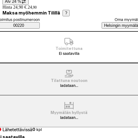
Alv 24 %
Hintatiedot
Hinta 24,90 €.
24
,
90
Maksa myöhemmin Tilillä
?
alitse tilaustapa
oimitus postinumeroon
Oma myymä
Saatavuustiedot
00220
Helsingin myymälä
Toimitettuna
Ei saatavilla
Tilattuna noutoon
ladataan...
Myymälän hyllystä
ladataan...
Lähetettävissä
0
kpl
i saatavilla