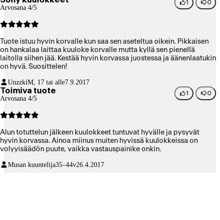
1
0
Arvosana 4/5
Tuote istuu hyvin korvalle kun saa sen aseteltua oikein. Pikkaisen
on hankalaa laittaa kuuloke korvalle mutta kyllä sen pienellä
laitolla siihen jää. Kestää hyvin korvassa juostessa ja äänenlaatukin
on hyvä. Suosittelen!
Unzzki
M, 17 tai alle
7.9.2017
Toimiva tuote
1
0
Arvosana 4/5
Alun totuttelun jälkeen kuulokkeet tuntuvat hyvälle ja pysyvät
hyvin korvassa. Ainoa miinus muiten hyvissä kuulokkeissa on
volyyisäädön puute, vaikka vastauspainike onkin.
Musan kuuntelija
35–44v
26.4.2017