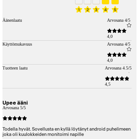
1
2
3
4
5
Äänenlaatu
Arvosana 4/5
4,0
Käyttömukavuus
Arvosana 4/5
4,0
Tuotteen laatu
Arvosana 4.5/5
4,5
Upee ääni
Arvosana 5/5
Todella hyvät. Sovellusta en kyllä löytänyt android puhelimeen
joka oli kuulokkeiden monitoimi napille