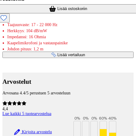
Lisää ostoskoriin
Taajuusvaste: 17 - 22 000 Hz
Herkkyys: 104 dB/mW
Impedanssi: 16 Ohmia
Kaapelimikrofoni ja vastauspainike
Johdon pituus: 1,2 m
Lisää vertailuun
Maksupalvelut
Arvostelut
Arvosana 4.4/5 perustuen 5 arvosteluun
4,4
Lue kaikki 5 tuotearvostelua
0
%
0
%
0
%
60
%
40
%
Kirjoita arvostelu