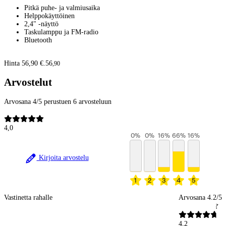
Pitkä puhe- ja valmiusaika
Helppokäyttöinen
2,4" -näyttö
Taskulamppu ja FM-radio
Bluetooth
Hinta 56,90 €.
56
,
90
Arvostelut
Arvosana 4/5 perustuen 6 arvosteluun
4,0
0
%
0
%
16
%
66
%
16
%
Kirjoita arvostelu
1
2
3
4
5
Vastinetta rahalle
Arvosana 4.2/5
4,2