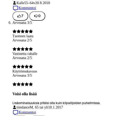
Kalle
55–64v
20.8.2018
Kommentoi
7
0
Arvosana 3/5
Tuotteen laatu
Arvosana 2/5
Vastinetta rahalle
Arvosana 2/5
Käyttömukavuus
Arvosana 3/5
Voisi olla lisää
Lisäominaisuuksia pitäisi olla kuin kilpailijoiden puhelimissa.
timdance
M, 65 tai yli
18.1.2017
Kommentoi