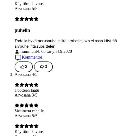
Käyttömukavuus
Arvosana 5/5
puhelin
Todella hyvä peruspuhelin ikäihmiselle joka ei osaa käyttää
älypuhelinta,suosittelen
mummeli
N, 65 tai yli
4.9.2020
Kommentoi
3
0
Arvosana 4/5
Tuotteen laatu
Arvosana 3/5
Vastinetta rahalle
Arvosana 5/5
Käyttömukavuus