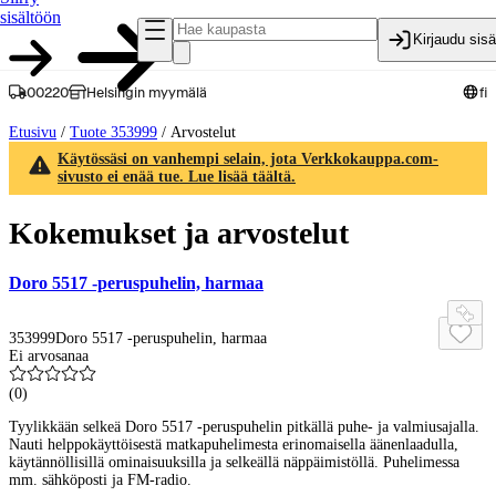
sisältöön
Kirjaudu sis
00220
Helsingin myymälä
fi
Etusivu
/
Tuote 353999
/
Arvostelut
Käytössäsi on vanhempi selain, jota Verkkokauppa.com-
sivusto ei enää tue. Lue lisää täältä.
Kokemukset ja arvostelut
Doro 5517 -peruspuhelin, harmaa
353999
Doro 5517 -peruspuhelin, harmaa
Ei arvosanaa
(
0
)
Tyylikkään selkeä Doro 5517 -peruspuhelin pitkällä puhe- ja valmiusajalla.
Nauti helppokäyttöisestä matkapuhelimesta erinomaisella äänenlaadulla,
käytännöllisillä ominaisuuksilla ja selkeällä näppäimistöllä. Puhelimessa
mm. sähköposti ja FM-radio.