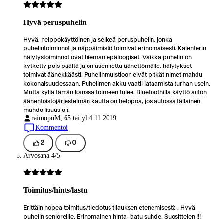
Hyvä peruspuhelin
Hyvä, helppokäyttöinen ja selkeä peruspuhelin, jonka
puhelintoiminnot ja näppäimistö toimivat erinomaisesti. Kalenterin
hälytystoiminnot ovat hieman epäloogiset. Vaikka puhelin on
kytketty pois päältä ja on asennettu äänettömälle, hälytykset
toimivat äänekkäästi. Puhelinmuistioon eivät pitkät nimet mahdu
kokonaisuudessaan. Puhelimen akku vaatii lataamista turhan usein.
Mutta kyllä tämän kanssa toimeen tulee. Bluetoothilla käyttö auton
äänentoistojärjestelmän kautta on helppoa, jos autossa tällainen
mahdollisuus on.
raimopu
M, 65 tai yli
4.11.2019
Kommentoi
2
0
Arvosana 4/5
Toimitus/hints/lastu
Erittäin nopea toimitus/tiedotus tilauksen etenemisestä . Hyvä
puhelin senioreille. Erinomainen hinta-laatu suhde. Suosittelen !!!