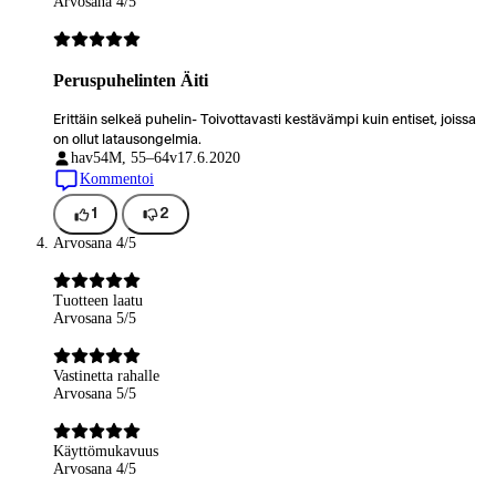
Arvosana 4/5
Peruspuhelinten Äiti
Erittäin selkeä puhelin- Toivottavasti kestävämpi kuin entiset, joissa
on ollut latausongelmia.
hav54
M, 55–64v
17.6.2020
Kommentoi
1
2
Arvosana 4/5
Tuotteen laatu
Arvosana 5/5
Vastinetta rahalle
Arvosana 5/5
Käyttömukavuus
Arvosana 4/5