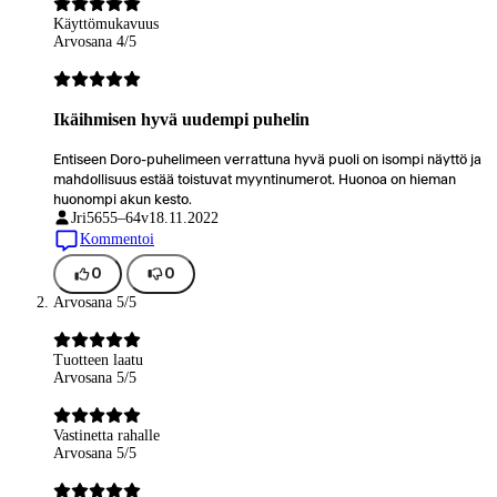
Käyttömukavuus
Arvosana 4/5
Ikäihmisen hyvä uudempi puhelin
Entiseen Doro-puhelimeen verrattuna hyvä puoli on isompi näyttö ja
mahdollisuus estää toistuvat myyntinumerot. Huonoa on hieman
huonompi akun kesto.
Jri56
55–64v
18.11.2022
Kommentoi
0
0
Arvosana 5/5
Tuotteen laatu
Arvosana 5/5
Vastinetta rahalle
Arvosana 5/5