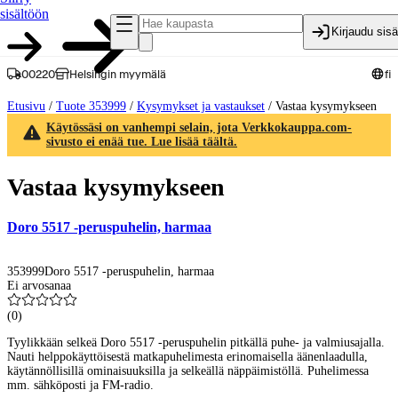
sisältöön
Kirjaudu sis
00220
Helsingin myymälä
fi
Etusivu
/
Tuote 353999
/
Kysymykset ja vastaukset
/
Vastaa kysymykseen
Käytössäsi on vanhempi selain, jota Verkkokauppa.com-
sivusto ei enää tue. Lue lisää täältä.
Vastaa kysymykseen
Doro 5517 -peruspuhelin, harmaa
353999
Doro 5517 -peruspuhelin, harmaa
Ei arvosanaa
(
0
)
Tyylikkään selkeä Doro 5517 -peruspuhelin pitkällä puhe- ja valmiusajalla.
Nauti helppokäyttöisestä matkapuhelimesta erinomaisella äänenlaadulla,
käytännöllisillä ominaisuuksilla ja selkeällä näppäimistöllä. Puhelimessa
mm. sähköposti ja FM-radio.