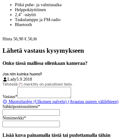
Pitkä puhe- ja valmiusaika
Helppokäyttöinen
2,4" -näyttö
Taskulamppu ja FM-radio
Bluetooth
Hinta 56,90 €.
56
,
90
Lähetä vastaus kysymykseen
Onko tässä mallissa ollenkaan kameraa?
Jos niin kuinka huono?
Lady
5.9.2018
Tähdellä (
*
) merkitty on pakollinen tieto.
Vastaus
*
Muotoiluohje
(Ulkoinen palvelu) (Avautuu uuteen välilehteen)
Sähköpostiosoitteesi
*
Nimimerkki
*
Lisää kuva painamalla tästä tai pudottamalla tähän