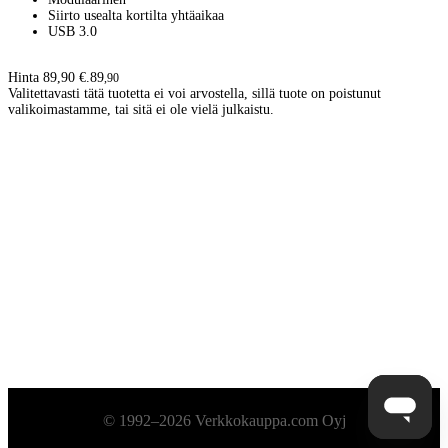
Siirto usealta kortilta yhtäaikaa
USB 3.0
Hinta 89,90 €.
89
,
90
Valitettavasti tätä tuotetta ei voi arvostella, sillä tuote on poistunut
valikoimastamme, tai sitä ei ole vielä julkaistu.
Alatunniste
© 1992–2026 Verkkokauppa.com Oyj