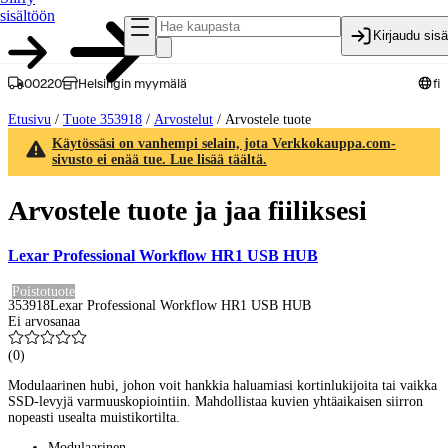
sisältöön
Kirjaudu sis
00220
Helsingin myymälä
fi
Etusivu
/
Tuote 353918
/
Arvostelut
/
Arvostele tuote
Käytössäsi on vanhempi selain, jota Verkkokauppa.com-
sivusto ei enää tue. Lue lisää täältä.
Arvostele tuote ja jaa fiiliksesi
Lexar Professional Workflow HR1 USB HUB
Poistotuote
353918
Lexar Professional Workflow HR1 USB HUB
Ei arvosanaa
(
0
)
Modulaarinen hubi, johon voit hankkia haluamiasi kortinlukijoita tai vaikka
SSD-levyjä varmuuskopiointiin. Mahdollistaa kuvien yhtäaikaisen siirron
nopeasti usealta muistikortilta.
Modulaarinen