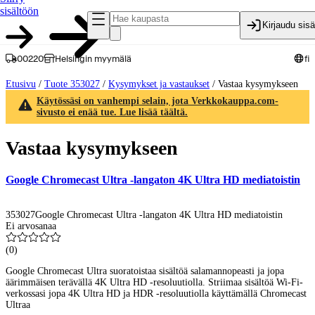
sisältöön
Kirjaudu sis
00220
Helsingin myymälä
fi
Etusivu
/
Tuote 353027
/
Kysymykset ja vastaukset
/
Vastaa kysymykseen
Käytössäsi on vanhempi selain, jota Verkkokauppa.com-
sivusto ei enää tue. Lue lisää täältä.
Vastaa kysymykseen
Google Chromecast Ultra -langaton 4K Ultra HD mediatoistin
353027
Google Chromecast Ultra -langaton 4K Ultra HD mediatoistin
Ei arvosanaa
(
0
)
Google Chromecast Ultra suoratoistaa sisältöä salamannopeasti ja jopa
äärimmäisen terävällä 4K Ultra HD -resoluutiolla. Striimaa sisältöä Wi-Fi-
verkossasi jopa 4K Ultra HD ja HDR -resoluutiolla käyttämällä Chromecast
Ultraa