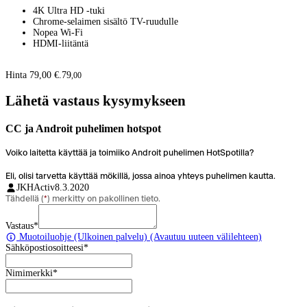
4K Ultra HD -tuki
Chrome-selaimen sisältö TV-ruudulle
Nopea Wi-Fi
HDMI-liitäntä
Hinta 79,00 €.
79
,
00
Lähetä vastaus kysymykseen
CC ja Androit puhelimen hotspot
Voiko laitetta käyttää ja toimiiko Androit puhelimen HotSpotilla?
Eli, olisi tarvetta käyttää mökillä, jossa ainoa yhteys puhelimen kautta.
JKHActiv
8.3.2020
Tähdellä (
*
) merkitty on pakollinen tieto.
Vastaus
*
Muotoiluohje
(Ulkoinen palvelu) (Avautuu uuteen välilehteen)
Sähköpostiosoitteesi
*
Nimimerkki
*