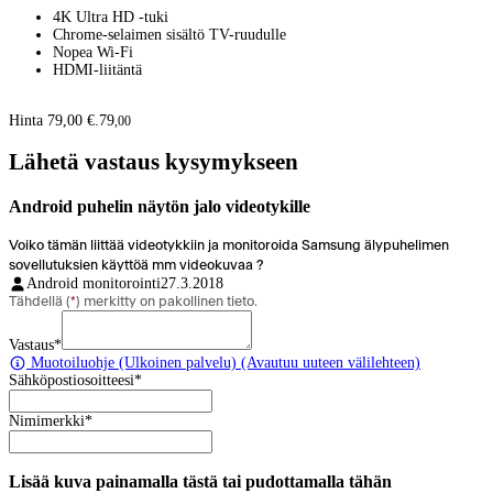
4K Ultra HD -tuki
Chrome-selaimen sisältö TV-ruudulle
Nopea Wi-Fi
HDMI-liitäntä
Hinta 79,00 €.
79
,
00
Lähetä vastaus kysymykseen
Android puhelin näytön jalo videotykille
Voiko tämän liittää videotykkiin ja monitoroida Samsung älypuhelimen
sovellutuksien käyttöä mm videokuvaa ?
Android monitorointi
27.3.2018
Tähdellä (
*
) merkitty on pakollinen tieto.
Vastaus
*
Muotoiluohje
(Ulkoinen palvelu) (Avautuu uuteen välilehteen)
Sähköpostiosoitteesi
*
Nimimerkki
*
Lisää kuva painamalla tästä tai pudottamalla tähän