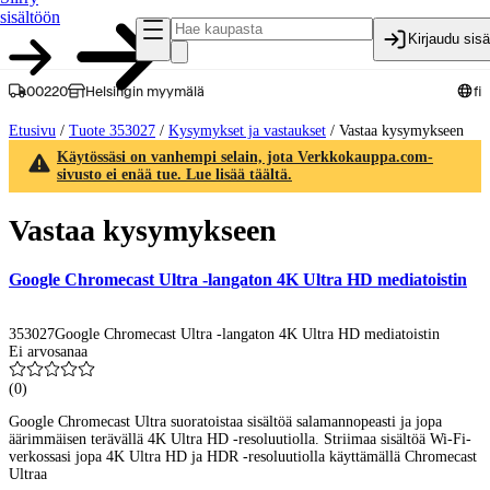
sisältöön
Kirjaudu sis
00220
Helsingin myymälä
fi
Etusivu
/
Tuote 353027
/
Kysymykset ja vastaukset
/
Vastaa kysymykseen
Käytössäsi on vanhempi selain, jota Verkkokauppa.com-
sivusto ei enää tue. Lue lisää täältä.
Vastaa kysymykseen
Google Chromecast Ultra -langaton 4K Ultra HD mediatoistin
353027
Google Chromecast Ultra -langaton 4K Ultra HD mediatoistin
Ei arvosanaa
(
0
)
Google Chromecast Ultra suoratoistaa sisältöä salamannopeasti ja jopa
äärimmäisen terävällä 4K Ultra HD -resoluutiolla. Striimaa sisältöä Wi-Fi-
verkossasi jopa 4K Ultra HD ja HDR -resoluutiolla käyttämällä Chromecast
Ultraa