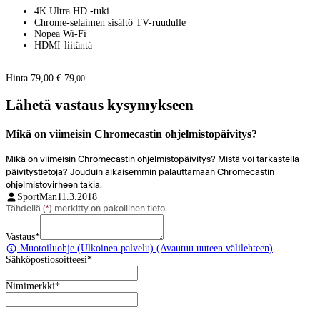
4K Ultra HD -tuki
Chrome-selaimen sisältö TV-ruudulle
Nopea Wi-Fi
HDMI-liitäntä
Hinta 79,00 €.
79
,
00
Lähetä vastaus kysymykseen
Mikä on viimeisin Chromecastin ohjelmistopäivitys?
Mikä on viimeisin Chromecastin ohjelmistopäivitys? Mistä voi tarkastella
päivitystietoja? Jouduin aikaisemmin palauttamaan Chromecastin
ohjelmistovirheen takia.
SportMan
11.3.2018
Tähdellä (
*
) merkitty on pakollinen tieto.
Vastaus
*
Muotoiluohje
(Ulkoinen palvelu) (Avautuu uuteen välilehteen)
Sähköpostiosoitteesi
*
Nimimerkki
*