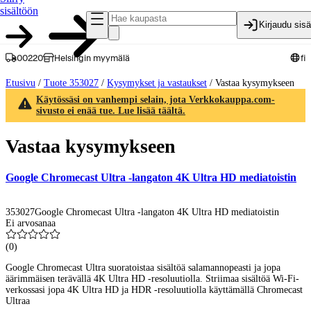
sisältöön
Kirjaudu sis
00220
Helsingin myymälä
fi
Etusivu
/
Tuote 353027
/
Kysymykset ja vastaukset
/
Vastaa kysymykseen
Käytössäsi on vanhempi selain, jota Verkkokauppa.com-
sivusto ei enää tue. Lue lisää täältä.
Vastaa kysymykseen
Google Chromecast Ultra -langaton 4K Ultra HD mediatoistin
353027
Google Chromecast Ultra -langaton 4K Ultra HD mediatoistin
Ei arvosanaa
(
0
)
Google Chromecast Ultra suoratoistaa sisältöä salamannopeasti ja jopa
äärimmäisen terävällä 4K Ultra HD -resoluutiolla. Striimaa sisältöä Wi-Fi-
verkossasi jopa 4K Ultra HD ja HDR -resoluutiolla käyttämällä Chromecast
Ultraa