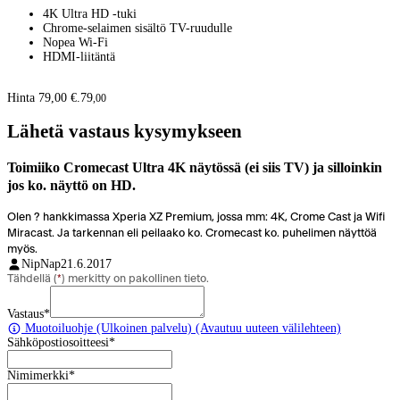
4K Ultra HD -tuki
Chrome-selaimen sisältö TV-ruudulle
Nopea Wi-Fi
HDMI-liitäntä
Hinta 79,00 €.
79
,
00
Lähetä vastaus kysymykseen
Toimiiko Cromecast Ultra 4K näytössä (ei siis TV) ja silloinkin
jos ko. näyttö on HD.
Olen ? hankkimassa Xperia XZ Premium, jossa mm: 4K, Crome Cast ja Wifi
Miracast. Ja tarkennan eli peilaako ko. Cromecast ko. puhelimen näyttöä
myös.
NipNap
21.6.2017
Tähdellä (
*
) merkitty on pakollinen tieto.
Vastaus
*
Muotoiluohje
(Ulkoinen palvelu) (Avautuu uuteen välilehteen)
Sähköpostiosoitteesi
*
Nimimerkki
*