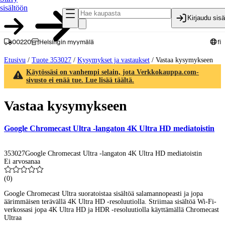
sisältöön
Kirjaudu sis
00220
Helsingin myymälä
fi
Etusivu
/
Tuote 353027
/
Kysymykset ja vastaukset
/
Vastaa kysymykseen
Käytössäsi on vanhempi selain, jota Verkkokauppa.com-
sivusto ei enää tue. Lue lisää täältä.
Vastaa kysymykseen
Google Chromecast Ultra -langaton 4K Ultra HD mediatoistin
353027
Google Chromecast Ultra -langaton 4K Ultra HD mediatoistin
Ei arvosanaa
(
0
)
Google Chromecast Ultra suoratoistaa sisältöä salamannopeasti ja jopa
äärimmäisen terävällä 4K Ultra HD -resoluutiolla. Striimaa sisältöä Wi-Fi-
verkossasi jopa 4K Ultra HD ja HDR -resoluutiolla käyttämällä Chromecast
Ultraa