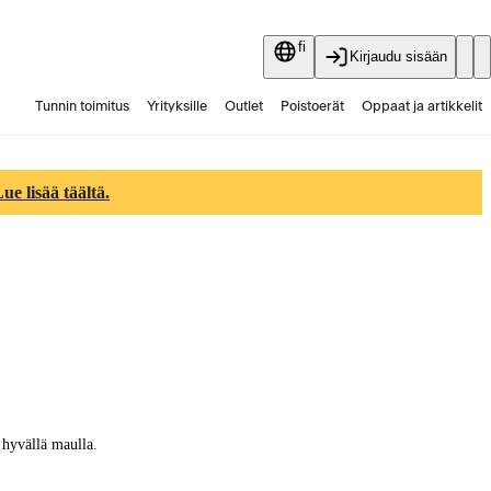
fi
Kirjaudu sisään
Tunnin toimitus
Yrityksille
Outlet
Poistoerät
Oppaat ja artikkelit
Vaihtokauppa
Palvelut
Ajankohtaista
e lisää täältä.
 hyvällä maulla.