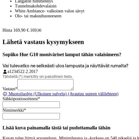
Langaton himmennys
Tunnelmakohdevalaisin
White Ambiance- valkoisen valon sävyt
Olo- tai makuuhuoneeseen
Hinta 169,90 €.
169
,
90
Lähetä vastaus kysymykseen
Sopiiko Hue G10 moniväriset lamput tähän valaisimeen?
Vai tulevatko ne selkeästi ulos lampusta ja näyttävät rumalta?
a12345
22.2.2017
Tähdellä (
*
) merkitty on pakollinen tieto.
Vastaus
*
Muotoiluohje
(Ulkoinen palvelu) (Avautuu uuteen välilehteen)
Sähköpostiosoitteesi
*
Nimimerkki
*
Lisää kuva painamalla tästä tai pudottamalla tähän
Kuvan tulee liittyä arvosteluun. Minimileveys ja -korkeus on 540 pikseliä ja