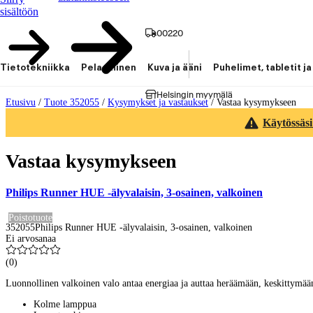
sisältöön
00220
Tietotekniikka
Pelaaminen
Kuva ja ääni
Puhelimet, tabletit ja
Helsingin myymälä
Etusivu
/
Tuote 352055
/
Kysymykset ja vastaukset
/
Vastaa kysymykseen
Käytössäsi
Vastaa kysymykseen
Philips Runner HUE -älyvalaisin, 3-osainen, valkoinen
Poistotuote
352055
Philips Runner HUE -älyvalaisin, 3-osainen, valkoinen
Ei arvosanaa
(
0
)
Luonnollinen valkoinen valo antaa energiaa ja auttaa heräämään, keskittymää
Kolme lamppua