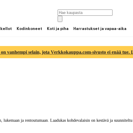
 kellot
Kodinkoneet
Koti ja piha
Harrastukset ja vapaa-aika
 on vanhempi selain, jota Verkkokauppa.com-sivusto ei enää tue. Lu
n, lukemaan ja rentoutumaan. Laadukas kohdevalaisin on kestävä ja suunniteltu