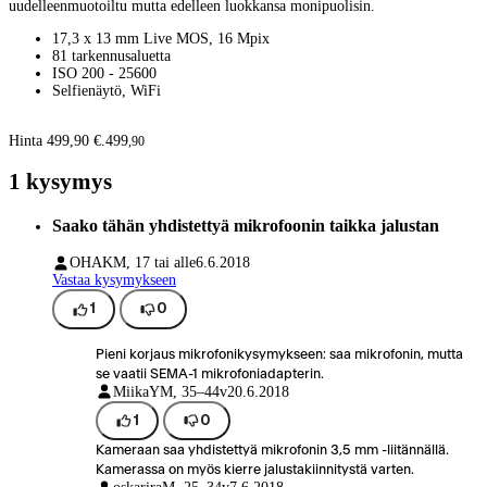
uudelleenmuotoiltu mutta edelleen luokkansa monipuolisin.
17,3 x 13 mm Live MOS, 16 Mpix
81 tarkennusaluetta
ISO 200 - 25600
Selfienäytö, WiFi
Hinta 499,90 €.
499
,
90
1 kysymys
Saako tähän yhdistettyä mikrofoonin taikka jalustan
OHAK
M, 17 tai alle
6.6.2018
Vastaa kysymykseen
1
0
Pieni korjaus mikrofonikysymykseen: saa mikrofonin, mutta
se vaatii SEMA-1 mikrofoniadapterin.
MiikaY
M, 35–44v
20.6.2018
1
0
Kameraan saa yhdistettyä mikrofonin 3,5 mm -liitännällä.
Kamerassa on myös kierre jalustakiinnitystä varten.