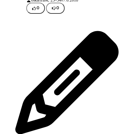
oskarira
M, 25–34v
7.6.2018
0
0