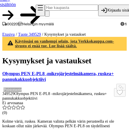
sisältöön
Kirjaudu sis
00220
Helsingin myymälä
fi
Etusivu
/
Tuote 349529
/
Kysymykset ja vastaukset
Käytössäsi on vanhempi selain, jota Verkkokauppa.com-
sivusto ei enää tue. Lue lisää täältä.
Kysymykset ja vastaukset
Olympus PEN E-PL8 -mikrojärjestelmäkamera, ruskea+
pannukakkuobjektiivi
Poistotuote
349529
Olympus PEN E-PL8 -mikrojärjestelmäkamera, ruskea+
pannukakkuobjektiivi
Ei arvosanaa
(
0
)
Kolme väriä, ruskea. Kameran valinta pelkän värin perusteella ei ole
koskaan ollut näin järkevää. Olympus PEN E-PL8 on täydellisesti