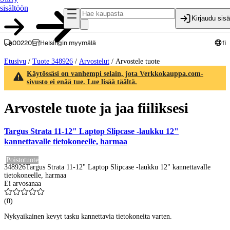
sisältöön
Kirjaudu sis
00220
Helsingin myymälä
fi
Etusivu
/
Tuote 348926
/
Arvostelut
/
Arvostele tuote
Käytössäsi on vanhempi selain, jota Verkkokauppa.com-
sivusto ei enää tue. Lue lisää täältä.
Arvostele tuote ja jaa fiiliksesi
Targus Strata 11-12" Laptop Slipcase -laukku 12"
kannettavalle tietokoneelle, harmaa
Poistotuote
348926
Targus Strata 11-12" Laptop Slipcase -laukku 12" kannettavalle
tietokoneelle, harmaa
Ei arvosanaa
(
0
)
Nykyaikainen kevyt tasku kannettavia tietokoneita varten.