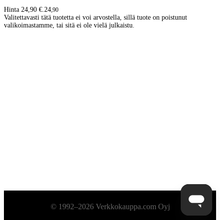
Hinta 24,90 €.
24
,
90
Valitettavasti tätä tuotetta ei voi arvostella, sillä tuote on poistunut
valikoimastamme, tai sitä ei ole vielä julkaistu.
Alatunniste
© 1992–2026 Verkkokauppa.com Oyj