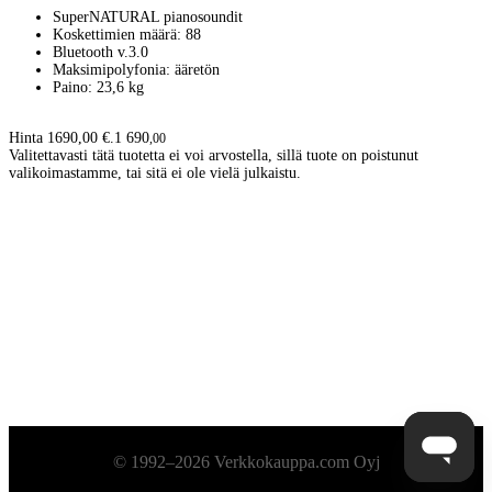
SuperNATURAL pianosoundit
Koskettimien määrä: 88
Bluetooth v.3.0
Maksimipolyfonia: ääretön
Paino: 23,6 kg
Hinta 1690,00 €.
1 690
,
00
Valitettavasti tätä tuotetta ei voi arvostella, sillä tuote on poistunut
valikoimastamme, tai sitä ei ole vielä julkaistu.
Alatunniste
© 1992–2026 Verkkokauppa.com Oyj