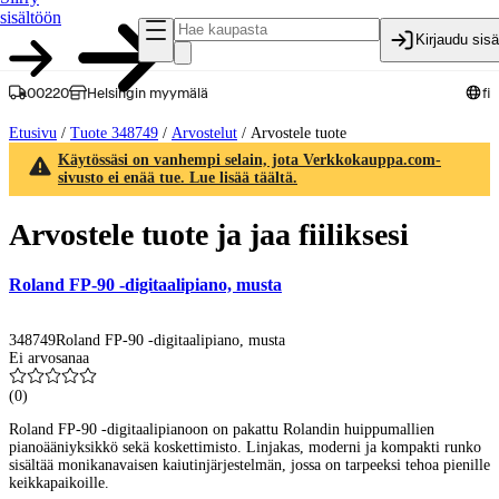
sisältöön
Kirjaudu sis
00220
Helsingin myymälä
fi
Etusivu
/
Tuote 348749
/
Arvostelut
/
Arvostele tuote
Käytössäsi on vanhempi selain, jota Verkkokauppa.com-
sivusto ei enää tue. Lue lisää täältä.
Arvostele tuote ja jaa fiiliksesi
Roland FP-90 -digitaalipiano, musta
348749
Roland FP-90 -digitaalipiano, musta
Ei arvosanaa
(
0
)
Roland FP-90 -digitaalipianoon on pakattu Rolandin huippumallien
pianoääniyksikkö sekä koskettimisto. Linjakas, moderni ja kompakti runko
sisältää monikanavaisen kaiutinjärjestelmän, jossa on tarpeeksi tehoa pienille
keikkapaikoille.