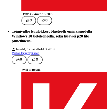
Denis
35–44v
27.3.2019
3
0
Toimivatko kuulokkeet bluetooth ominaisuudella
Windows 10 tietokoneella, sekä huawei p20 lite
puhelimella?
Jesse
M, 17 tai alle
14.3.2019
Vastaa kysymykseen
9
0
Kyllä toimivat.