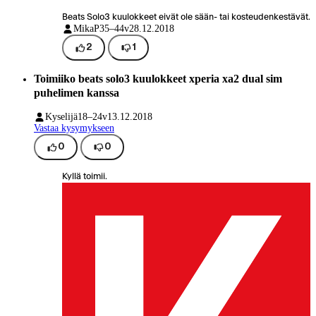
Beats Solo3 kuulokkeet eivät ole sään- tai kosteudenkestävät.
MikaP
35–44v
28.12.2018
2
1
Toimiiko beats solo3 kuulokkeet xperia xa2 dual sim
puhelimen kanssa
Kyselijä
18–24v
13.12.2018
Vastaa kysymykseen
0
0
Kyllä toimii.