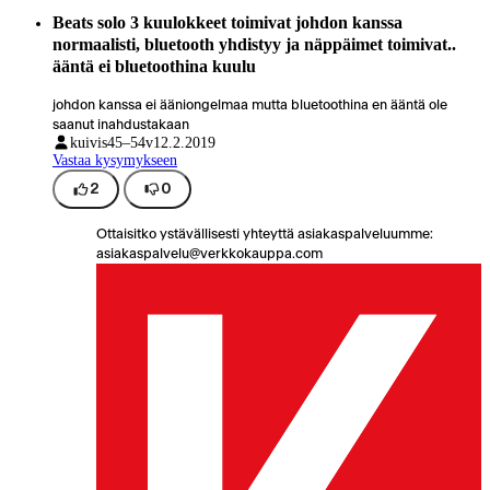
Beats solo 3 kuulokkeet toimivat johdon kanssa
normaalisti, bluetooth yhdistyy ja näppäimet toimivat..
ääntä ei bluetoothina kuulu
johdon kanssa ei ääniongelmaa mutta bluetoothina en ääntä ole
saanut inahdustakaan
kuivis
45–54v
12.2.2019
Vastaa kysymykseen
2
0
Ottaisitko ystävällisesti yhteyttä asiakaspalveluumme:
asiakaspalvelu@verkkokauppa.com