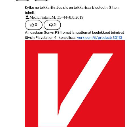
Kytke ne telkkariin. Jos siis on telkkarissa bluetooth. Sitten
toimii.
MedicFinland
M, 35–44v
8.8.2019
0
2
Ainoastaan Sonyn PS4 omat langattomat kuulokkeet toimivat
täysin Playstation 4 -konsolissa.
verk.com/fi/product/33113