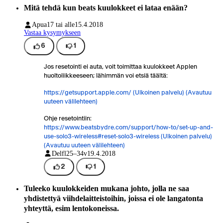
Mitä tehdä kun beats kuulokkeet ei lataa enään?
Apua
17 tai alle
15.4.2018
Vastaa kysymykseen
6
1
Jos resetointi ei auta, voit toimittaa kuulokkeet Applen
huoltoliikkeeseen; lähimmän voi etsiä täältä:
https://getsupport.apple.com/
(Ulkoinen palvelu) (Avautuu
uuteen välilehteen)
Ohje resetointiin:
https://www.beatsbydre.com/support/how-to/set-up-and-
use-solo3-wireless#reset-solo3-wireless
(Ulkoinen palvelu)
(Avautuu uuteen välilehteen)
Delfl
25–34v
19.4.2018
2
1
Tuleeko kuulokkeiden mukana johto, jolla ne saa
yhdistettyä viihdelaitteistoihin, joissa ei ole langatonta
yhteyttä, esim lentokoneissa.