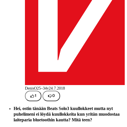
DenisO
25–34v
24.7.2018
1
0
Hei, ostin tänään Beats Solo3 kuullokkeet mutta nyt
puhelimeni ei löydä kuullokkeita kun yritän muodostaa
laiteparia bluetoothin kautta? Mitä teen?