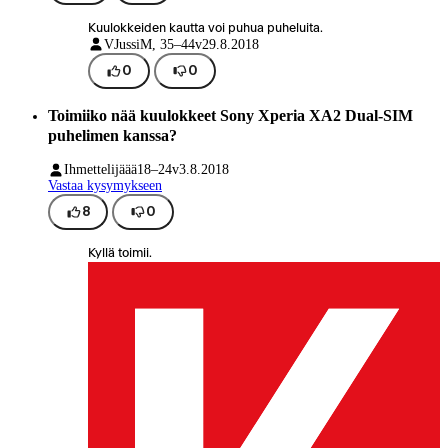
Kuulokkeiden kautta voi puhua puheluita.
VJussi
M, 35–44v
29.8.2018
0
0
Toimiiko nää kuulokkeet Sony Xperia XA2 Dual-SIM
puhelimen kanssa?
Ihmettelijäää
18–24v
3.8.2018
Vastaa kysymykseen
8
0
Kyllä toimii.