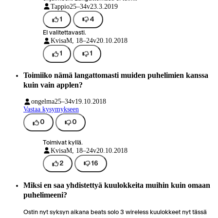
Tappio
25–34v
23.3.2019
1
4
EI valitettavasti.
Kvisa
M, 18–24v
20.10.2018
1
1
Toimiiko nämä langattomasti muiden puhelimien kanssa
kuin vain applen?
ongelma
25–34v
19.10.2018
Vastaa kysymykseen
0
0
Toimivat kyllä.
Kvisa
M, 18–24v
20.10.2018
2
16
Miksi en saa yhdistettyä kuulokkeita muihin kuin omaan
puhelimeeni?
Ostin nyt syksyn aikana beats solo 3 wireless kuulokkeet nyt tässä