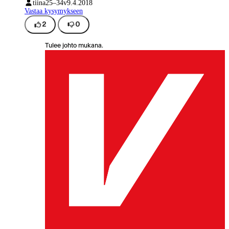
tiina
25–34v
9.4.2018
Vastaa kysymykseen
2
0
Tulee johto mukana.