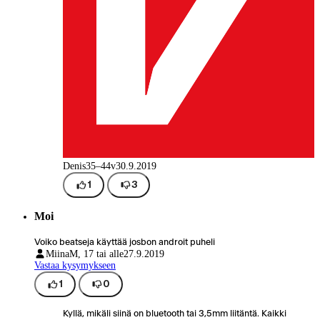
Denis
35–44v
30.9.2019
1
3
Moi
Voiko beatseja käyttää josbon androit puheli
Miina
M, 17 tai alle
27.9.2019
Vastaa kysymykseen
1
0
Kyllä, mikäli siinä on bluetooth tai 3,5mm liitäntä. Kaikki