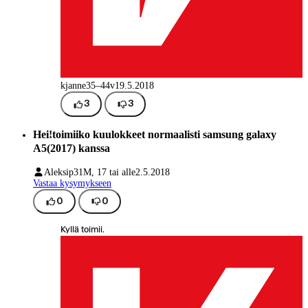
kjanne
35–44v
19.5.2018
3
3
Hei!toimiiko kuulokkeet normaalisti samsung galaxy
A5(2017) kanssa
Aleksip31
M, 17 tai alle
2.5.2018
Vastaa kysymykseen
0
0
Kyllä toimii.