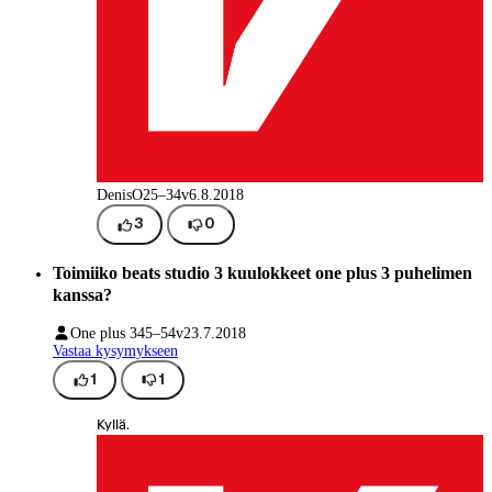
DenisO
25–34v
6.8.2018
3
0
Toimiiko beats studio 3 kuulokkeet one plus 3 puhelimen
kanssa?
One plus 3
45–54v
23.7.2018
Vastaa kysymykseen
1
1
Kyllä.