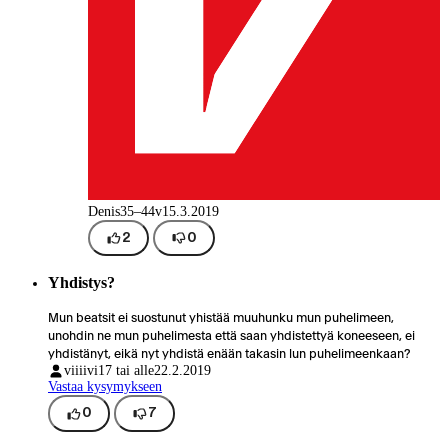
Denis
35–44v
15.3.2019
2
0
Yhdistys?
Mun beatsit ei suostunut yhistää muuhunku mun puhelimeen,
unohdin ne mun puhelimesta että saan yhdistettyä koneeseen, ei
yhdistänyt, eikä nyt yhdistä enään takasin lun puhelimeenkaan?
viiiivi
17 tai alle
22.2.2019
Vastaa kysymykseen
0
7