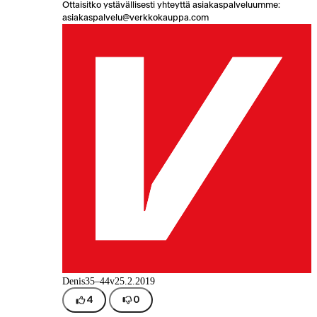
Ottaisitko ystävällisesti yhteyttä asiakaspalveluumme:
asiakaspalvelu@verkkokauppa.com
Denis
35–44v
25.2.2019
4
0