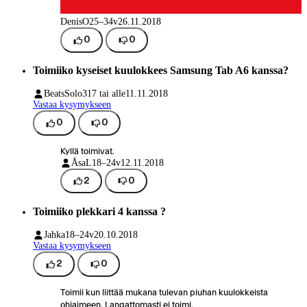
DenisO
25–34v
26.11.2018
0
0
Toimiiko kyseiset kuulokkees Samsung Tab A6 kanssa?
BeatsSolo3
17 tai alle
11.11.2018
Vastaa kysymykseen
0
0
Kyllä toimivat.
ÅsaL
18–24v
12.11.2018
2
0
Toimiiko plekkari 4 kanssa ?
Jahka
18–24v
20.10.2018
Vastaa kysymykseen
2
0
Toimii kun liittää mukana tulevan piuhan kuulokkeista
ohjaimeen. Langattomasti ei toimi.