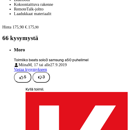
Kokoontaittuva rakenne
RemoteTalk-johto
Laadukkaat materiaalit
Hinta 175,90 €.
175
,
90
66 kysymystä
Moro
Toimiiko beats solo3 samsung a50 puhelimel
Miina
M, 17 tai alle
27.9.2019
Vastaa kysymykseen
5
3
Kyllä toimii.