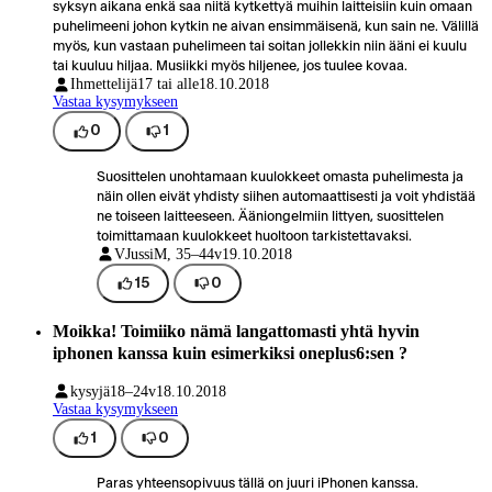
syksyn aikana enkä saa niitä kytkettyä muihin laitteisiin kuin omaan
puhelimeeni johon kytkin ne aivan ensimmäisenä, kun sain ne. Välillä
myös, kun vastaan puhelimeen tai soitan jollekkin niin ääni ei kuulu
tai kuuluu hiljaa. Musiikki myös hiljenee, jos tuulee kovaa.
Ihmettelijä
17 tai alle
18.10.2018
Vastaa kysymykseen
0
1
Suosittelen unohtamaan kuulokkeet omasta puhelimesta ja
näin ollen eivät yhdisty siihen automaattisesti ja voit yhdistää
ne toiseen laitteeseen. Ääniongelmiin littyen, suosittelen
toimittamaan kuulokkeet huoltoon tarkistettavaksi.
VJussi
M, 35–44v
19.10.2018
15
0
Moikka! Toimiiko nämä langattomasti yhtä hyvin
iphonen kanssa kuin esimerkiksi oneplus6:sen ?
kysyjä
18–24v
18.10.2018
Vastaa kysymykseen
1
0
Paras yhteensopivuus tällä on juuri iPhonen kanssa.