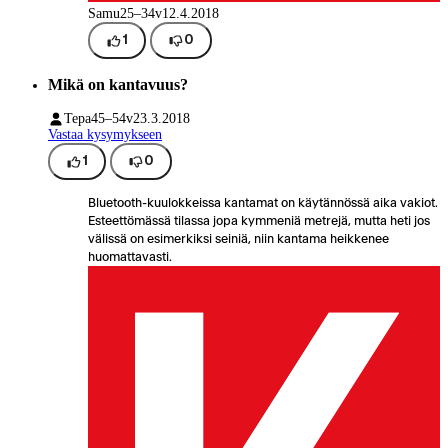
Samu
25–34v
12.4.2018
1
0
Mikä on kantavuus?
Tepa
45–54v
23.3.2018
Vastaa kysymykseen
1
0
Bluetooth-kuulokkeissa kantamat on käytännössä aika vakiot.
Esteettömässä tilassa jopa kymmeniä metrejä, mutta heti jos
välissä on esimerkiksi seiniä, niin kantama heikkenee
huomattavasti.