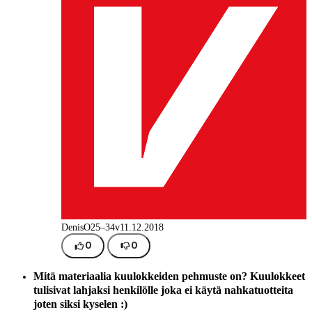
DenisO
25–34v
11.12.2018
0
0
Mitä materiaalia kuulokkeiden pehmuste on? Kuulokkeet
tulisivat lahjaksi henkilölle joka ei käytä nahkatuotteita
joten siksi kyselen :)