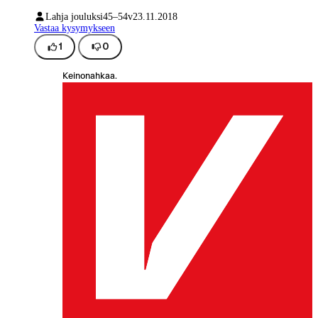
Lahja jouluksi
45–54v
23.11.2018
Vastaa kysymykseen
1
0
Keinonahkaa.