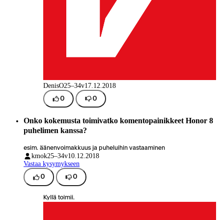
DenisO
25–34v
17.12.2018
0
0
Onko kokemusta toimivatko komentopainikkeet Honor 8
puhelimen kanssa?
esim. äänenvoimakkuus ja puheluihin vastaaminen
kmok
25–34v
10.12.2018
Vastaa kysymykseen
0
0
Kyllä toimii.