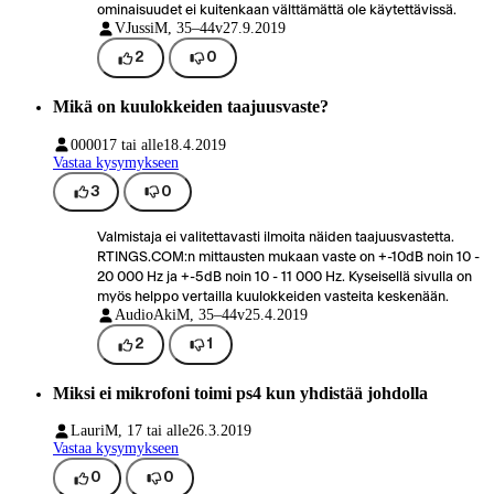
ominaisuudet ei kuitenkaan välttämättä ole käytettävissä.
VJussi
M, 35–44v
27.9.2019
2
0
Mikä on kuulokkeiden taajuusvaste?
0000
17 tai alle
18.4.2019
Vastaa kysymykseen
3
0
Valmistaja ei valitettavasti ilmoita näiden taajuusvastetta.
RTINGS.COM:n mittausten mukaan vaste on +-10dB noin 10 -
20 000 Hz ja +-5dB noin 10 - 11 000 Hz. Kyseisellä sivulla on
myös helppo vertailla kuulokkeiden vasteita keskenään.
AudioAki
M, 35–44v
25.4.2019
2
1
Miksi ei mikrofoni toimi ps4 kun yhdistää johdolla
Lauri
M, 17 tai alle
26.3.2019
Vastaa kysymykseen
0
0