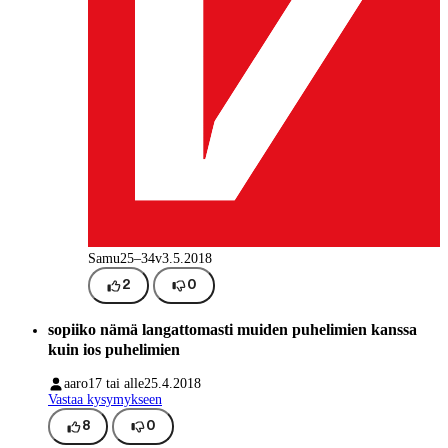
Samu
25–34v
3.5.2018
2
0
sopiiko nämä langattomasti muiden puhelimien kanssa
kuin ios puhelimien
aaro
17 tai alle
25.4.2018
Vastaa kysymykseen
8
0