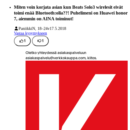
Miten voin korjata asian kun Beats Solo3 wirelesit eivät
toimi enää Bluetooth:olla??! Puhelimeni on Huawei honor
7, aiemmin on AINA toiminut!
Paniikki
N, 18–24v
17.5.2018
Vastaa kysymykseen
1
1
Oletko yhteydessä asiakaspalveluun
asiakaspalvelu@verkkokauppa.com, kiitos.