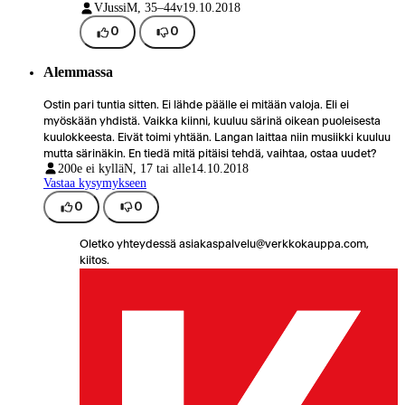
VJussi
M, 35–44v
19.10.2018
0
0
Alemmassa
Ostin pari tuntia sitten. Ei lähde päälle ei mitään valoja. Eli ei
myöskään yhdistä. Vaikka kiinni, kuuluu särinä oikean puoleisesta
kuulokkeesta. Eivät toimi yhtään. Langan laittaa niin musiikki kuuluu
mutta särinäkin. En tiedä mitä pitäisi tehdä, vaihtaa, ostaa uudet?
200e ei kyllä
N, 17 tai alle
14.10.2018
Vastaa kysymykseen
0
0
Oletko yhteydessä asiakaspalvelu@verkkokauppa.com,
kiitos.