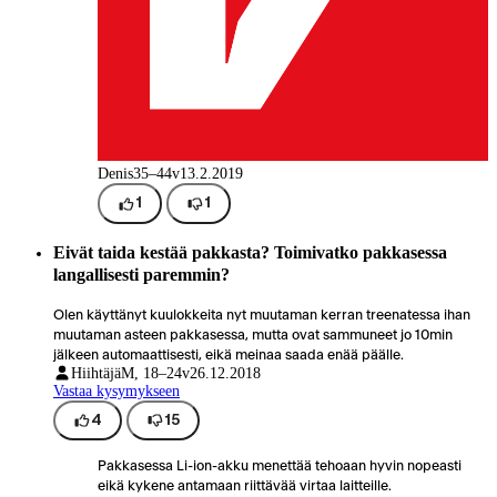
Denis
35–44v
13.2.2019
1
1
Eivät taida kestää pakkasta? Toimivatko pakkasessa
langallisesti paremmin?
Olen käyttänyt kuulokkeita nyt muutaman kerran treenatessa ihan
muutaman asteen pakkasessa, mutta ovat sammuneet jo 10min
jälkeen automaattisesti, eikä meinaa saada enää päälle.
Hiihtäjä
M, 18–24v
26.12.2018
Vastaa kysymykseen
4
15
Pakkasessa Li-ion-akku menettää tehoaan hyvin nopeasti
eikä kykene antamaan riittävää virtaa laitteille.