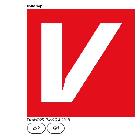
Kyllä sopii.
DenisO
25–34v
26.4.2018
2
1