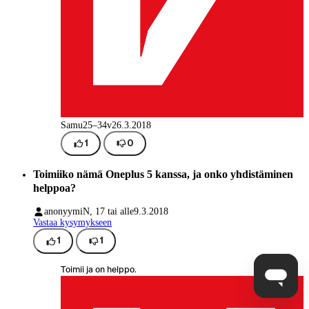
Samu
25–34v
26.3.2018
1
0
Toimiiko nämä Oneplus 5 kanssa, ja onko yhdistäminen
helppoa?
anonyymi
N, 17 tai alle
9.3.2018
Vastaa kysymykseen
1
1
Toimii ja on helppo.