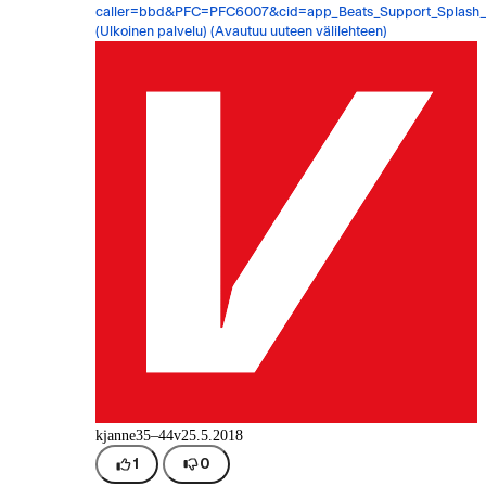
caller=bbd&PFC=PFC6007&cid=app_Beats_Support_Splash
(Ulkoinen palvelu) (Avautuu uuteen välilehteen)
kjanne
35–44v
25.5.2018
1
0