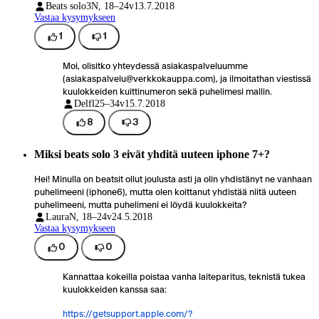
Beats solo3
N, 18–24v
13.7.2018
Vastaa kysymykseen
1
1
Moi, olisitko yhteydessä asiakaspalveluumme
(asiakaspalvelu@verkkokauppa.com), ja ilmoitathan viestissä
kuulokkeiden kuittinumeron sekä puhelimesi mallin.
Delfl
25–34v
15.7.2018
8
3
Miksi beats solo 3 eivät yhditä uuteen iphone 7+?
Hei! Minulla on beatsit ollut joulusta asti ja olin yhdistänyt ne vanhaan
puhelimeeni (iphone6), mutta olen koittanut yhdistää niitä uuteen
puhelimeeni, mutta puhelimeni ei löydä kuulokkeita?
Laura
N, 18–24v
24.5.2018
Vastaa kysymykseen
0
0
Kannattaa kokeilla poistaa vanha laiteparitus, teknistä tukea
kuulokkeiden kanssa saa:
https://getsupport.apple.com/?