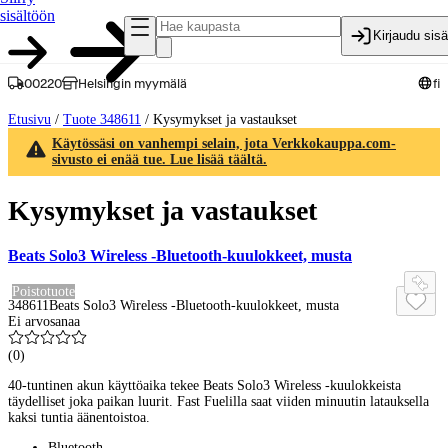
sisältöön
Kirjaudu sis
00220
Helsingin myymälä
fi
Etusivu
/
Tuote 348611
/
Kysymykset ja vastaukset
Käytössäsi on vanhempi selain, jota Verkkokauppa.com-
sivusto ei enää tue. Lue lisää täältä.
Kysymykset ja vastaukset
Beats Solo3 Wireless -Bluetooth-kuulokkeet, musta
Poistotuote
348611
Beats Solo3 Wireless -Bluetooth-kuulokkeet, musta
Ei arvosanaa
(
0
)
40-tuntinen akun käyttöaika tekee Beats Solo3 Wireless -kuulokkeista
täydelliset joka paikan luurit. Fast Fuelilla saat viiden minuutin latauksella
kaksi tuntia äänentoistoa.
Bluetooth