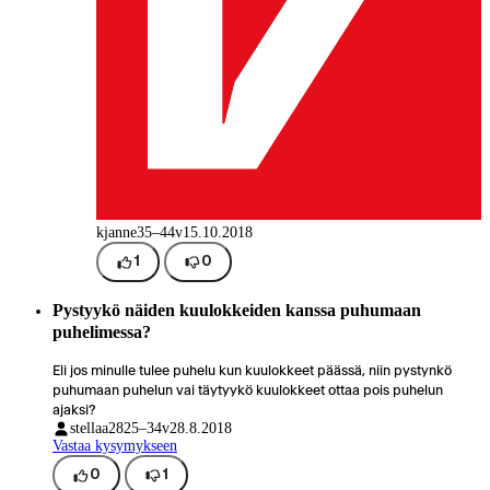
kjanne
35–44v
15.10.2018
1
0
Pystyykö näiden kuulokkeiden kanssa puhumaan
puhelimessa?
Eli jos minulle tulee puhelu kun kuulokkeet päässä, niin pystynkö
puhumaan puhelun vai täytyykö kuulokkeet ottaa pois puhelun
ajaksi?
stellaa28
25–34v
28.8.2018
Vastaa kysymykseen
0
1