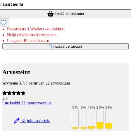
i saatavilla
Lisää ostoskoriin
Powerbeats 3 Wireless -kuulokkeet
Neljä erikokoista korvanappia
Langaton Bluetooth-toisto
Lisää vertailuun
Maksupalvelut
Arvostelut
Arvosana 3.7/5 perustuen 22 arvosteluun
3,7
Lue kaikki 22 tuotearvostelua
9
%
9
%
13
%
36
%
31
%
Kirjoita arvostelu