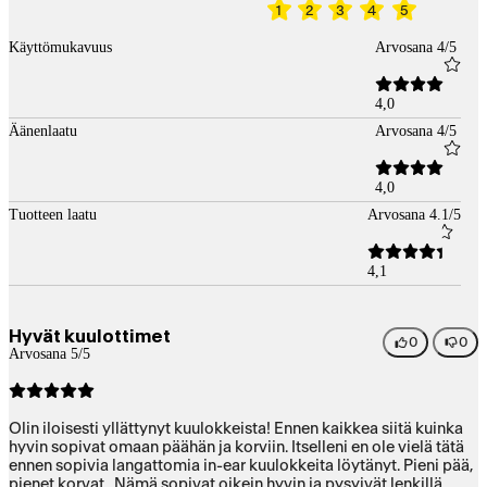
1
2
3
4
5
Käyttömukavuus
Arvosana 4/5
4,0
Äänenlaatu
Arvosana 4/5
4,0
Tuotteen laatu
Arvosana 4.1/5
4,1
Hyvät kuulottimet
0
0
Arvosana 5/5
Olin iloisesti yllättynyt kuulokkeista! Ennen kaikkea siitä kuinka
hyvin sopivat omaan päähän ja korviin. Itselleni en ole vielä tätä
ennen sopivia langattomia in-ear kuulokkeita löytänyt. Pieni pää,
pienet korvat.. Nämä sopivat oikein hyvin ja pysyivät lenkillä