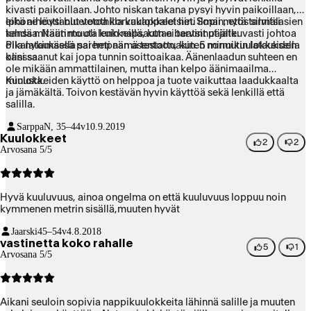
kivasti paikoillaan. Johto niskan takana pysyi hyvin paikoillaan,
eikä aiheuttanut vetoa korvakappaleisiin. Sopii myös silmälasien
Iphone löysi bluetoothilla kuulokkeet heti ilman, että tarvitsi
kanssa. Nautinto oli lenkkeillä, kun ei tarvinnut jatkuvasti johtoa
tehdä mitään muuta kuin napsauttaa beatsit päälle.
olla nykimässä parempaan asentoon, kuten normikuulokkeiden
Pikalatauksella sai heti nämä testattuakin. 5 minuutin latauksella
kanssa.
olisi saanut kai jopa tunnin soittoaikaa. Äänenlaadun suhteen en
ole mikään ammattilainen, mutta ihan kelpo äänimaailma
minusta.
Kuulokkeiden käyttö on helppoa ja tuote vaikuttaa laadukkaalta
ja jämäkältä. Toivon kestävän hyvin käyttöä sekä lenkillä että
salilla.
Sarppa
N, 35–44v
10.9.2019
Kuulokkeet
2
2
Arvosana 5/5
Hyvä kuuluvuus, ainoa ongelma on että kuuluvuus loppuu noin
kymmenen metrin sisällä,muuten hyvät
Jaarski
45–54v
4.8.2018
vastinetta koko rahalle
5
1
Arvosana 5/5
Aikani seuloin sopivia nappikuulokkeita lähinnä salille ja muuten