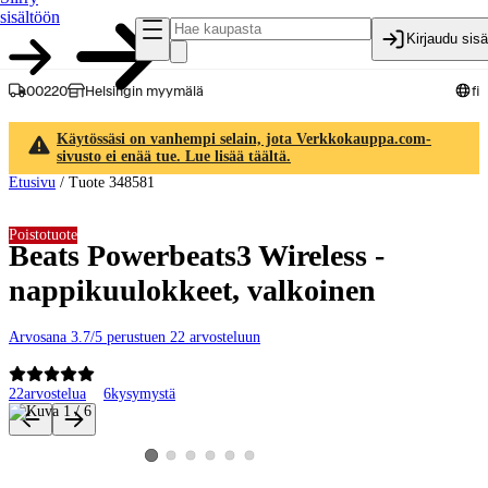
sisältöön
Kirjaudu sis
00220
Helsingin myymälä
fi
Käytössäsi on vanhempi selain, jota Verkkokauppa.com-
sivusto ei enää tue. Lue lisää täältä.
Etusivu
/
Tuote 348581
Poistotuote
Beats Powerbeats3 Wireless -
nappikuulokkeet, valkoinen
Arvosana 3.7/5 perustuen 22 arvosteluun
22
arvostelua
6
kysymystä
Tuotteen kuvat ja videot
Katso tuotekuva 2
Katso tuotekuva 3
Katso tuotekuva 4
Katso tuotekuva 5
Katso tuotekuva 6
Katso tuotekuva 1