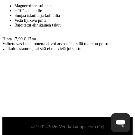
Magneettinen suljenta
9-10" tableteille
Suojaa iskuilta ja kolhuilta
Vettä hylkivä pinta
Rajoitettu elinikäinen takuu
Hinta 17,90 €.
17
,
90
Valitettavasti tätä tuotetta ei voi arvostella, sillä tuote on poistunut
valikoimastamme, tai sitä ei ole vielä julkaistu.
Alatunniste
© 1992–2026 Verkkokauppa.com Oyj