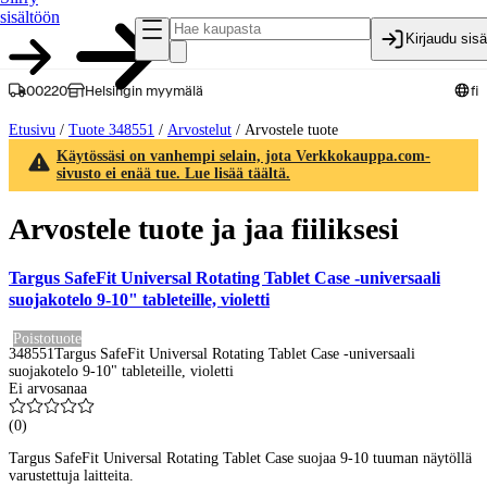
sisältöön
Kirjaudu sis
00220
Helsingin myymälä
fi
Etusivu
/
Tuote 348551
/
Arvostelut
/
Arvostele tuote
Käytössäsi on vanhempi selain, jota Verkkokauppa.com-
sivusto ei enää tue. Lue lisää täältä.
Arvostele tuote ja jaa fiiliksesi
Targus SafeFit Universal Rotating Tablet Case -universaali
suojakotelo 9-10" tableteille, violetti
Poistotuote
348551
Targus SafeFit Universal Rotating Tablet Case -universaali
suojakotelo 9-10" tableteille, violetti
Ei arvosanaa
(
0
)
Targus SafeFit Universal Rotating Tablet Case suojaa 9-10 tuuman näytöllä
varustettuja laitteita.