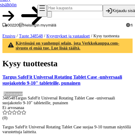
sisältöön
Kirjaudu sis
00220
Helsingin myymälä
fi
Etusivu
/
Tuote 348548
/
Kysymykset ja vastaukset
/
Kysy tuotteesta
Käytössäsi on vanhempi selain, jota Verkkokauppa.com-
sivusto ei enää tue. Lue lisää täältä.
Kysy tuotteesta
Targus SafeFit Universal Rotating Tablet Case -universaali
suojakotelo 9-10" tableteille, punainen
Poistotuote
348548
Targus SafeFit Universal Rotating Tablet Case -universaali
suojakotelo 9-10" tableteille, punainen
Ei arvosanaa
(
0
)
Targus SafeFit Universal Rotating Tablet Case suojaa 9-10 tuuman näytöllä
varustettuja laitteita.