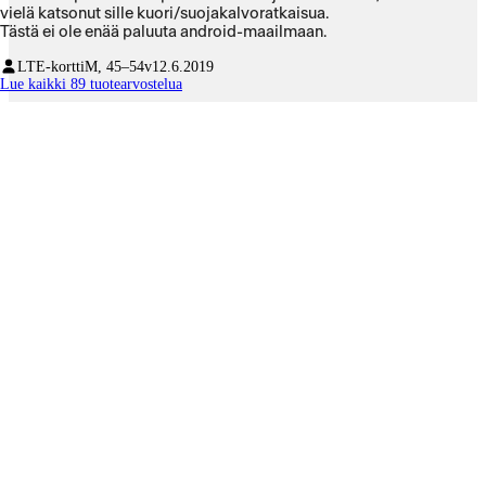
vielä katsonut sille kuori/suojakalvoratkaisua.
Tästä ei ole enää paluuta android-maailmaan.
LTE-kortti
M, 45–54v
12.6.2019
Lue kaikki 89 tuotearvostelua