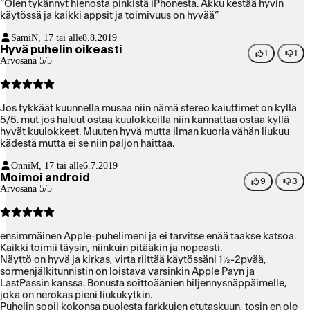
”Olen tykännyt hienosta pinkistä iPhonesta. Akku kestää hyvin
käytössä ja kaikki appsit ja toimivuus on hyvää”
Sami
N, 17 tai alle
8.8.2019
Hyvä puhelin oikeasti
1
1
Arvosana 5/5
Jos tykkäät kuunnella musaa niin nämä stereo kaiuttimet on kyllä
5/5. mut jos haluut ostaa kuulokkeilla niin kannattaa ostaa kyllä
hyvät kuulokkeet. Muuten hyvä mutta ilman kuoria vähän liukuu
kädestä mutta ei se niin paljon haittaa.
Onni
M, 17 tai alle
6.7.2019
Moimoi android
9
3
Arvosana 5/5
ensimmäinen Apple-puhelimeni ja ei tarvitse enää taakse katsoa.
Kaikki toimii täysin, niinkuin pitääkin ja nopeasti.
Näyttö on hyvä ja kirkas, virta riittää käytössäni 1½-2pvää,
sormenjälkitunnistin on loistava varsinkin Apple Payn ja
LastPassin kanssa. Bonusta soittoäänien hiljennysnäppäimelle,
joka on nerokas pieni liukukytkin.
Puhelin sopii kokonsa puolesta farkkujen etutaskuun, tosin en ole