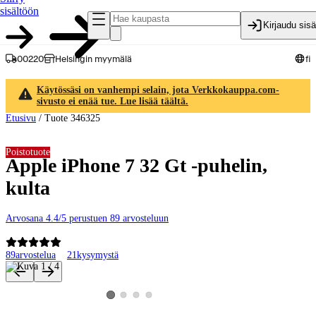
sisältöön
Kirjaudu sis
00220
Helsingin myymälä
fi
Käytössäsi on vanhempi selain, jota Verkkokauppa.com-
sivusto ei enää tue. Lue lisää täältä.
Etusivu
/
Tuote 346325
Poistotuote
Apple iPhone 7 32 Gt -puhelin,
kulta
Arvosana 4.4/5 perustuen 89 arvosteluun
89
arvostelua
21
kysymystä
Tuotteen kuvat ja videot
Katso tuotekuva 2
Katso tuotekuva 3
Katso tuotekuva 4
Katso tuotekuva 1