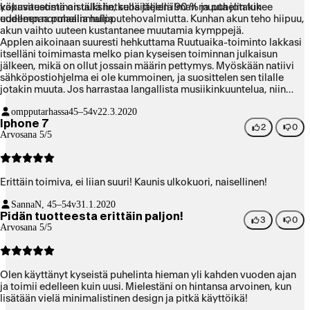
yökuvausominaisuuksiin, suosittelen ilman muuta jotakin
kapasiteetistä on tällä hetkellä jäljellä 90 % ja puhelin tukee
uudempaa puhelinmallia.
edelleen normaalia huipputehovalmiutta. Kunhan akun teho hiipuu,
akun vaihto uuteen kustantanee muutamia kymppejä.
Applen aikoinaan suuresti hehkuttama Ruutuaika-toiminto lakkasi
itselläni toimimasta melko pian kyseisen toiminnan julkaisun
jälkeen, mikä on ollut jossain määrin pettymys. Myöskään natiivi
sähköpostiohjelma ei ole kummoinen, ja suosittelen sen tilalle
jotakin muuta. Jos harrastaa langallista musiikinkuuntelua, niin
sekin onnistuu adapterin avulla, mutta on hyvä huomata, että
ompputarhassa
45–54v
22.3.2020
puhelinta ei voi samanaikaisesti ladata.
Iphone 7
2
0
Arvosana 5/5
Erittäin toimiva, ei liian suuri! Kaunis ulkokuori, naisellinen!
Sanna
N, 45–54v
31.1.2020
Pidän tuotteesta erittäin paljon!
3
0
Arvosana 5/5
Olen käyttänyt kyseistä puhelinta hieman yli kahden vuoden ajan
ja toimii edelleen kuin uusi. Mielestäni on hintansa arvoinen, kun
lisätään vielä minimalistinen design ja pitkä käyttöikä!