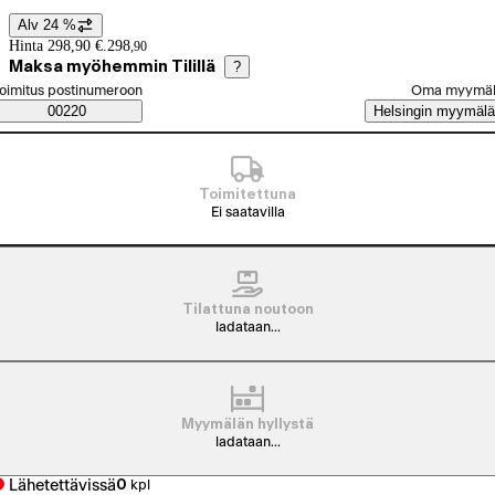
Alv 24 %
Hintatiedot
Hinta 298,90 €.
298
,
90
Maksa myöhemmin Tilillä
?
alitse tilaustapa
oimitus postinumeroon
Oma myymä
Saatavuustiedot
00220
Helsingin myymälä
Toimitettuna
Ei saatavilla
Tilattuna noutoon
ladataan...
Myymälän hyllystä
ladataan...
Lähetettävissä
0
kpl