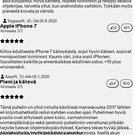
asia korjaantui. Hyvä kamera, nopeat toiminnot ja helppo selailla
ohjekirjaa, tarvetta ollut, kun androidista vaihdoin. Tykkään myös
pienestä koosta ja väristä.
Teppana
N, 45–54v
26.8.2020
Apple iPhone 7
2
1
Arvosana 5/5
Kiitos edullisesta iPhone 7 kännykästä, sopii hyvin käteen, sopivat
monipuoliset toiminnot. Kaunis väri, joka sopii iPhonen.
Suosittelen kaikille ja ennenkaikkea edullinen ostos. +10 plus
arvosanaksi.
Anne
N, 55–64v
18.5.2020
Pieni ja kätevä
2
0
Arvosana 5/5
Tämä puhelin on ollut minulla käytössä marraskuusta 2017 lähtien
eli kirjoitushetkellä reilun kahden vuoden ajan. Puhelimen hyviä
puolia ovat erityisesti pieni koko, varmatoiminen
sormenjälkilukija sekä (android-puhelimiin verrattuna) pitkään
tarjolle tulevat ohjelmistopäivitykset. Kamera tekee hyvää jälkeä
päivänvalossa, mutta jos haluat panostaa
Asetuksista löytyy tärkeää tietoa akun kunnosta. Itsellä akun