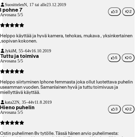
Suosittelen
N, 17 tai alle
23.12.2019
I pohne 7
3
2
Arvosana 5/5
Helppo käyttää ja hyvä kamera, tehokas, mukava , yksinkertainen
,sopivan kokonen.
Jykä
M, 55–64v
16.10.2019
Tuttu ja toimiva
5
0
Arvosana 5/5
Helppo siirtyminen Iphone femmasta joka ollut luotettava puhelin
useamman vuoden. Samanlainen hyvä ja tuttu toimivuus ja
miellyttävä käyttää.
kata22
N, 35–44v
11.8.2019
Hieno puhelin
3
2
Arvosana 5/5
Ostin puhelimen 8v tytölle. Tässä hänen arvio puhelimesta: