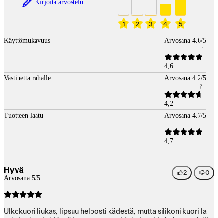
Kirjoita arvostelu
1
2
3
4
5
Käyttömukavuus
Arvosana 4.6/5
4,6
Vastinetta rahalle
Arvosana 4.2/5
4,2
Tuotteen laatu
Arvosana 4.7/5
4,7
Hyvä
2
0
Arvosana 5/5
Ulkokuori liukas, lipsuu helposti kädestä, mutta silikoni kuorilla