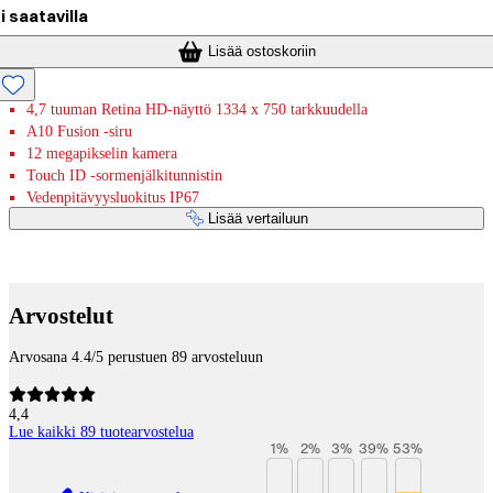
i saatavilla
Lisää ostoskoriin
4,7 tuuman Retina HD-näyttö 1334 x 750 tarkkuudella
A10 Fusion -siru
12 megapikselin kamera
Touch ID -sormenjälki­tunnistin
Vedenpitävyysluokitus IP67
Lisää vertailuun
Maksupalvelut
Arvostelut
Arvosana 4.4/5 perustuen 89 arvosteluun
4,4
Lue kaikki 89 tuotearvostelua
1
%
2
%
3
%
39
%
53
%