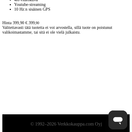
Youtube-streaming
10 Hz:n sisäinen GPS
Hinta 399,90 €.
399
,
90
Valitettavasti tätä tuotetta ei voi arvostella, sillä tuote on poistunut
valikoimastamme, tai sitä ei ole vielä julkaistu.
Alatunniste
© 1992–2026 Verkkokauppa.com Oyj