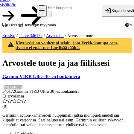
sisältöön
Kirjaudu sis
00220
Helsingin myymälä
fi
Etusivu
/
Tuote 346172
/
Arvostelut
/
Arvostele tuote
Käytössäsi on vanhempi selain, jota Verkkokauppa.com-
sivusto ei enää tue. Lue lisää täältä.
Arvostele tuote ja jaa fiiliksesi
Garmin VIRB Ultra 30 -actionkamera
Poistotuote
346172
Garmin VIRB Ultra 30 -actionkamera
Ei arvosanaa
(
0
)
Garminin action-kameroiden huippumalli jättää monipuolisuudellaan
kilpailijat varjoonsa. Saat halutessasi esim. Garminin erillisen sykevyön,
lämpötila- tai vaikka kadenssianturin yhdistettyä videokuvaan.
4K-videokuva