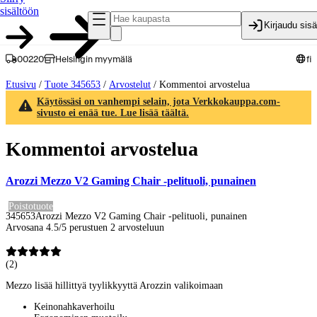
sisältöön
Kirjaudu sis
00220
Helsingin myymälä
fi
Etusivu
/
Tuote 345653
/
Arvostelut
/
Kommentoi arvostelua
Käytössäsi on vanhempi selain, jota Verkkokauppa.com-
sivusto ei enää tue. Lue lisää täältä.
Kommentoi arvostelua
Arozzi Mezzo V2 Gaming Chair -pelituoli, punainen
Poistotuote
345653
Arozzi Mezzo V2 Gaming Chair -pelituoli, punainen
Arvosana 4.5/5 perustuen 2 arvosteluun
(
2
)
Mezzo lisää hillittyä tyylikkyyttä Arozzin valikoimaan
Keinonahkaverhoilu