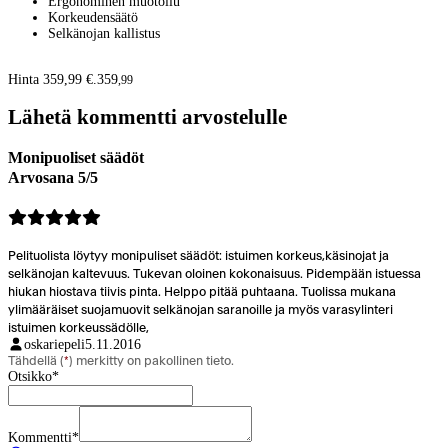
Ergonominen muotoilu
Korkeudensäätö
Selkänojan kallistus
Hinta 359,99 €.
359
,
99
Lähetä kommentti arvostelulle
Monipuoliset säädöt
Arvosana 5/5
Pelituolista löytyy monipuliset säädöt: istuimen korkeus,käsinojat ja
selkänojan kaltevuus. Tukevan oloinen kokonaisuus. Pidempään istuessa
hiukan hiostava tiivis pinta. Helppo pitää puhtaana. Tuolissa mukana
ylimääräiset suojamuovit selkänojan saranoille ja myös varasylinteri
istuimen korkeussädölle,
oskariepeli
5.11.2016
Tähdellä (
*
) merkitty on pakollinen tieto.
Otsikko
*
Kommentti
*